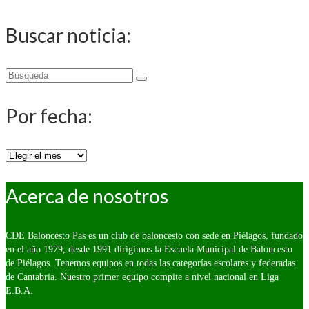
Buscar noticia:
Buscar
por:
Por fecha:
Por
fecha:
Acerca de nosotros
CDE Baloncesto Pas es un club de baloncesto con sede en Piélagos, fundado
en el año 1979, desde 1991 dirigimos la Escuela Municipal de Baloncesto
de Piélagos. Tenemos equipos en todas las categorías escolares y federadas
de Cantabria. Nuestro primer equipo compite a nivel nacional en Liga
E.B.A.