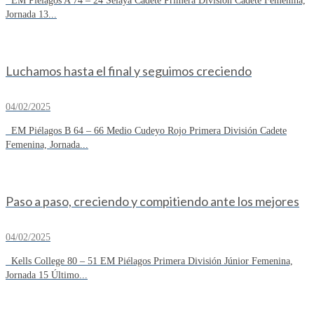
EM Piélagos A 74 – 24 Selaya Cadete Primera División Cadete Femenina,
Jornada 13...
Luchamos hasta el final y seguimos creciendo
04/02/2025
EM Piélagos B 64 – 66 Medio Cudeyo Rojo Primera División Cadete
Femenina, Jornada...
Paso a paso, creciendo y compitiendo ante los mejores
04/02/2025
Kells College 80 – 51 EM Piélagos Primera División Júnior Femenina,
Jornada 15 Último...