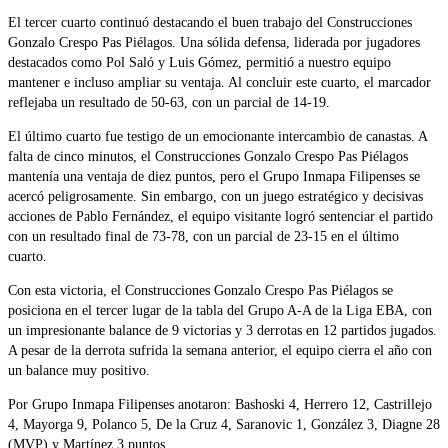
El tercer cuarto continuó destacando el buen trabajo del Construcciones
Gonzalo Crespo Pas Piélagos. Una sólida defensa, liderada por jugadores
destacados como Pol Saló y Luis Gómez, permitió a nuestro equipo
mantener e incluso ampliar su ventaja. Al concluir este cuarto, el marcador
reflejaba un resultado de 50-63, con un parcial de 14-19.
El último cuarto fue testigo de un emocionante intercambio de canastas. A
falta de cinco minutos, el Construcciones Gonzalo Crespo Pas Piélagos
mantenía una ventaja de diez puntos, pero el Grupo Inmapa Filipenses se
acercó peligrosamente. Sin embargo, con un juego estratégico y decisivas
acciones de Pablo Fernández, el equipo visitante logró sentenciar el partido
con un resultado final de 73-78, con un parcial de 23-15 en el último
cuarto.
Con esta victoria, el Construcciones Gonzalo Crespo Pas Piélagos se
posiciona en el tercer lugar de la tabla del Grupo A-A de la Liga EBA, con
un impresionante balance de 9 victorias y 3 derrotas en 12 partidos jugados.
A pesar de la derrota sufrida la semana anterior, el equipo cierra el año con
un balance muy positivo.
Por Grupo Inmapa Filipenses anotaron: Bashoski 4, Herrero 12, Castrillejo
4, Mayorga 9, Polanco 5, De la Cruz 4, Saranovic 1, González 3, Diagne 28
(MVP) y Martínez 3 puntos.