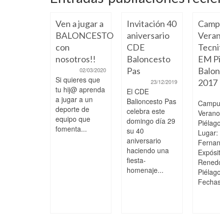
Ven a jugar a
Invitación 40
Camp
BALONCESTO
aniversario
Veran
con
CDE
Tecni
nosotros!!
Baloncesto
EM Pi
Pas
Balon
02/03/2020
Si quieres que
2017
23/12/2019
 a paso,
tu hij@ aprenda
El CDE
ciendo y
a jugar a un
Balioncesto Pas
Campu
pitiendo
deporte de
celebra este
Veran
 los
equipo que
domingo día 29
Piélag
fomenta...
ores
su 40
Lugar:
aniversario
Ferna
04/02/2025
haciendo una
s College
Expósi
fiesta-
 51 EM
Rened
homenaje...
agos
Piélag
era División
Fechas:
or
nina,
ada 15