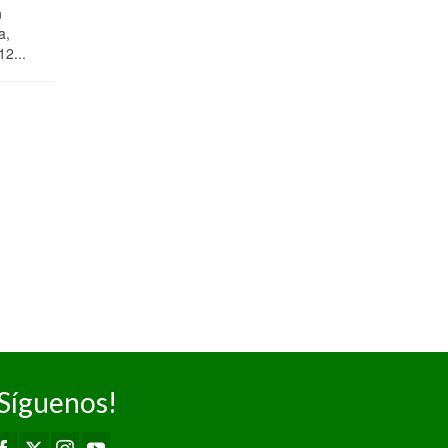
División Senior
Jornada 13
Masculina:
n
Masculina,
a,
Defensa y
Jornada...
12...
mentalidad
ganadora
marcan la
diferencia
04/02/2025
Pas Piélagos A
77 – 57 Asica
Real Estate
Amide Camargo
Primera División
Senior...
Síguenos!