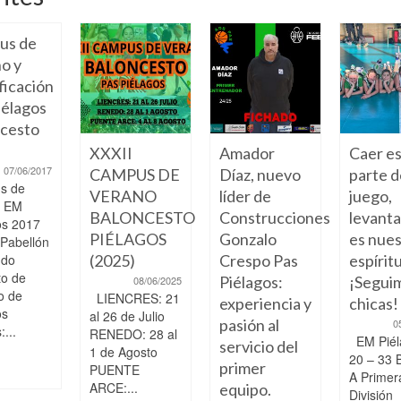
us de
o y
ficación
élagos
cesto
XXXII
Amador
Caer e
07/06/2017
CAMPUS DE
Díaz, nuevo
parte d
s de
VERANO
líder de
juego,
o EM
BALONCESTO
Construcciones
levant
os 2017
PIÉLAGOS
Gonzalo
es nue
 Pabellón
ndo
(2025)
Crespo Pas
espíritu
to de
Piélagos:
¡Segui
08/06/2025
o de
LIENCRES: 21
experiencia y
chicas!
os
al 26 de Julio
pasión al
0
...
RENEDO: 28 al
EM Piél
servicio del
1 de Agosto
20 – 33 
primer
PUENTE
A Primer
ARCE:...
equipo.
División