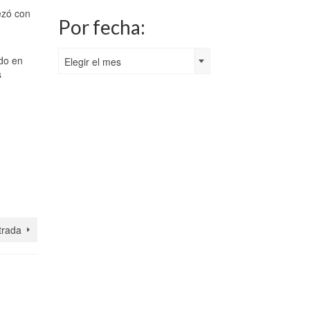
ezó con
Por fecha:
Por
ado en
Elegir el mes
fecha:
s
trada