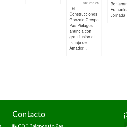
08/02/2025
Benjamí
El
Femenin
Construcciones
Jornada 
Gonzalo Crespo
Pas Piélagos
anuncia con
gran ilusión el
fichaje de
Amador...
Contacto
¡
e
CDE Baloncesto Pas