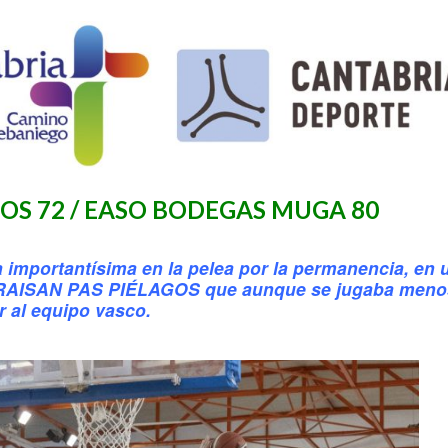
GOS 72 / EASO BODEGAS MUGA 80
 importantísima en la pelea por la permanencia, en 
un RAISAN PAS PIÉLAGOS que aunque se jugaba meno
r al equipo vasco.