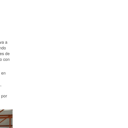
va a
ando
res de
to con
 en
,
 por