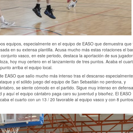
os equipos, especialmente en el equipo de EASO que demuestra que 
basada en su extensa plantilla. Acusa mucho más estas rotaciones el b
conjunto vasco, en este periodo, destaca la aportación de sus jugado
rloza, hoy muy certero en el lanzamiento de tres puntos. Acaba el cuar
unto arriba el equipo local.
o de EASO que salío mucho más intenso tras el descanso especialmente
n ataque y el sólido juego del equipo de San Sebastián no perdona, y
cántabro, se siente cómodo en el partido. Sigue muy intenso en defensa
ad y aquí el equipo cántabro paga caro su juventud y bisoñez. El EASO
caba el cuarto con un 13 / 20 favorable al equipo vasco y con 8 puntos