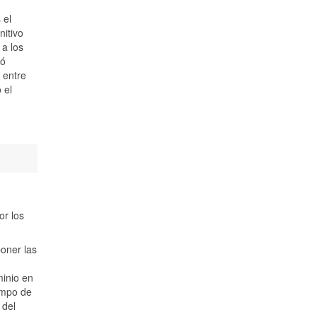
 el
nitivo
a los
ió
 entre
 el
or los
oner las
minio en
empo de
 del