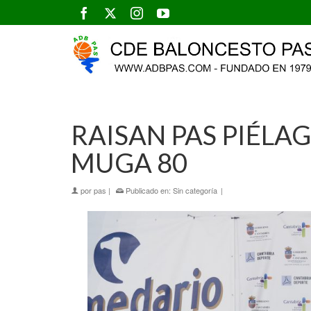
RAISAN PAS PIÉLA
MUGA 80
por
pas
|
Publicado en:
Sin categoría
|