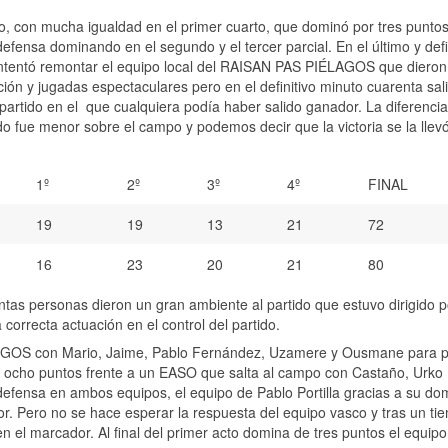
co, con mucha igualdad en el primer cuarto, que dominó por tres puntos
efensa dominando en el segundo y el tercer parcial. En el último y defi
intentó remontar el equipo local del RAISAN PAS PIÉLAGOS que dieron 
ión y jugadas espectaculares pero en el definitivo minuto cuarenta sal
ido en el que cualquiera podía haber salido ganador. La diferencia
do fue menor sobre el campo y podemos decir que la victoria se la llevó
1º
2º
3º
4º
FINAL
19
19
13
21
72
16
23
20
21
80
as personas dieron un gran ambiente al partido que estuvo dirigido p
correcta actuación en el control del partido.
LAGOS con Mario, Jaime, Pablo Fernández, Uzamere y Ousmane para p
s ocho puntos frente a un EASO que salta al campo con Castaño, Urko
defensa en ambos equipos, el equipo de Pablo Portilla gracias a su do
or. Pero no se hace esperar la respuesta del equipo vasco y tras un ti
 el marcador. Al final del primer acto domina de tres puntos el equipo