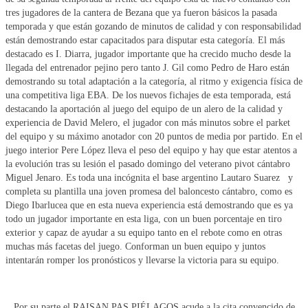
tres jugadores de la cantera de Bezana que ya fueron básicos la pasada
temporada y que están gozando de minutos de calidad y con responsabilidad
están demostrando estar capacitados para disputar esta categoría. El más
destacado es I. Diarra, jugador importante que ha crecido mucho desde la
llegada del entrenador pejino pero tanto J. Gil como Pedro de Haro están
demostrando su total adaptación a la categoría, al ritmo y exigencia física de
una competitiva liga EBA. De los nuevos fichajes de esta temporada, está
destacando la aportación al juego del equipo de un alero de la calidad y
experiencia de David Melero, el jugador con más minutos sobre el parket
del equipo y su máximo anotador con 20 puntos de media por partido. En el
juego interior Pere López lleva el peso del equipo y hay que estar atentos a
la evolución tras su lesión el pasado domingo del veterano pivot cántabro
Miguel Jenaro. Es toda una incógnita el base argentino Lautaro Suarez y
completa su plantilla una joven promesa del baloncesto cántabro, como es
Diego Ibarlucea que en esta nueva experiencia está demostrando que es ya
todo un jugador importante en esta liga, con un buen porcentaje en tiro
exterior y capaz de ayudar a su equipo tanto en el rebote como en otras
muchas más facetas del juego. Conforman un buen equipo y juntos
intentarán romper los pronósticos y llevarse la victoria para su equipo.
Por su parte el RAISAN PAS PIÉLAGOS acude a la cita convencido de