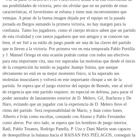
sus posibilidades de victoria, pero sin olvidar que en un partido de estas
características, el favoritismo se esfuma y tiene más inconvenientes que
ventajas. A pesar de la buena imagen dejada por el equipo en la pasada
jornada en Burgos sumando la primera victoria, no hay margen para la
confianza. Tanto los jugadores, como el cuerpo técnico saben que un partido
de esta rivalidad y con tantos jugadores que son amigos y se conocen tan
bien, el ser fiel a su estilo de juego puede ser una de las claves del partido
que te lleven a la victoria. Por primera vez en esta temporada Pablo Portilla
y J. Manuel Ortega en esta ocasión podrán contar con todos sus efectivos
para esta importante cita, una vez superadas las molestias que desde el inicio
de la competición ha tenido su jugador Juampi Sutina, que aunque
obviamente no está en su mejor momento físico, si ha superado sus
molestias musculares y volverá en este importante choque a ser de la
partida. Se espera que el juego exterior del equipo de Renedo, este al nivel
de exigencia que este partido requiere, en especial en defensa, para parar el
poder anotador de lanzamiento exterior de D. Melero, Gil, Ibarlucea y De
Haro, evitando que un jugador con la experiencia de D. Melero lleve el
ritmo del partido. Será responsabilidad de Mario, y Juan como bases,
Alberto e Iván como escoltas, contando con Alonso y Pablo Fernández
como aleros. Por otro lado, se espera que los hombres de juego interior,
Raúl, Pablo Tezanos, Rodrigo Panella, P. Uza y Dani Martín sean capaces
de desequilibrar la balanza hacia el RAISAN PAS PIÉLAGOS, conseguir la