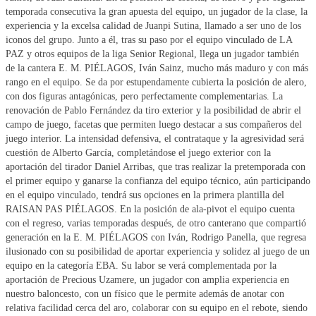
temporada consecutiva la gran apuesta del equipo, un jugador de la clase, la
experiencia y la excelsa calidad de Juanpi Sutina, llamado a ser uno de los
iconos del grupo. Junto a él, tras su paso por el equipo vinculado de LA
PAZ y otros equipos de la liga Senior Regional, llega un jugador también
de la cantera E. M. PIÉLAGOS, Iván Sainz, mucho más maduro y con más
rango en el equipo. Se da por estupendamente cubierta la posición de alero,
con dos figuras antagónicas, pero perfectamente complementarias. La
renovación de Pablo Fernández da tiro exterior y la posibilidad de abrir el
campo de juego, facetas que permiten luego destacar a sus compañeros del
juego interior. La intensidad defensiva, el contrataque y la agresividad será
cuestión de Alberto García, completándose el juego exterior con la
aportación del tirador Daniel Arribas, que tras realizar la pretemporada con
el primer equipo y ganarse la confianza del equipo técnico, aún participando
en el equipo vinculado, tendrá sus opciones en la primera plantilla del
RAISAN PAS PIÉLAGOS. En la posición de ala-pivot el equipo cuenta
con el regreso, varias temporadas después, de otro canterano que compartió
generación en la E. M. PIÉLAGOS con Iván, Rodrigo Panella, que regresa
ilusionado con su posibilidad de aportar experiencia y solidez al juego de un
equipo en la categoría EBA. Su labor se verá complementada por la
aportación de Precious Uzamere, un jugador con amplia experiencia en
nuestro baloncesto, con un físico que le permite además de anotar con
relativa facilidad cerca del aro, colaborar con su equipo en el rebote, siendo