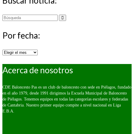
Buscar noticia:
Buscar
por:
Por fecha:
Por
fecha:
Acerca de nosotros
CDE Baloncesto Pas es un club de baloncesto con sede en Piélagos, fundado
en el año 1979, desde 1991 dirigimos la Escuela Municipal de Baloncesto
de Piélagos. Tenemos equipos en todas las categorías escolares y federadas
de Cantabria. Nuestro primer equipo compite a nivel nacional en Liga
E.B.A.