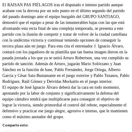
El RAISAN PAS PIÉLAGOS tras el disputado e intenso partido aunque
acabase con la derrota por un solo punto en el último segundo del partido
del pasado domingo ante el equipo burgalés del GRUPO SANTIAGO,
demostró que el equipo a pesar de las innumerables bajas con las que está
afrontando esta recta final de una compleja temporada, se presenta a este
partido con la ilusión de competir y tratar de volver de la ciudad castellana
con la undécima victoria y continuar teniendo opciones de conseguir la
tercera plaza aún en juego. Para esta cita el entrenador J. Ignacio Álvaro,
contará con los jugadores de su plantilla que tan buena imagen dieron en la
pasada jornada a los que ya se unirá Arturo Robertson, una vez cumplido su
partido de sanción. Además de Arturo, jugarán Mario Solórzano y Juan
Sánchez en la función de base, Pablo Fernández, Jorge Ortega, Alberto
García y César Saiz-Bustamante en el juego exterior y Pablo Tezanos, Pablo
Rodríguez, Raúl Gómez y Deividas Mockaitis en el juego interior.
El equipo de José Ignacio Álvaro deberá dar la cara en todo momento,
apostando por la labor de conjunto y significativamente la defensa del
equipo cántabro tendrá que multiplicarse para conseguir el objetivo de
lograr la victoria, siendo primordial el control del rebote, especialmente el
defensivo y practicar ese juego alegre, agresivo e intenso, que le mantienen
como el máximo anotador del grupo.
Comparte esto: