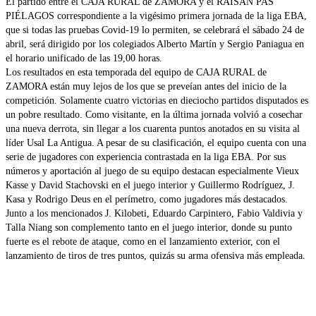
El partido entre el CAJA RURAL de ZAMORA y el RAISAN PAS
PIÉLAGOS correspondiente a la vigésimo primera jornada de la liga EBA,
que si todas las pruebas Covid-19 lo permiten, se celebrará el sábado 24 de
abril, será dirigido por los colegiados Alberto Martín y Sergio Paniagua en
el horario unificado de las 19,00 horas.
Los resultados en esta temporada del equipo de CAJA RURAL de
ZAMORA están muy lejos de los que se preveían antes del inicio de la
competición. Solamente cuatro victorias en dieciocho partidos disputados es
un pobre resultado. Como visitante, en la última jornada volvió a cosechar
una nueva derrota, sin llegar a los cuarenta puntos anotados en su visita al
líder Usal La Antigua. A pesar de su clasificación, el equipo cuenta con una
serie de jugadores con experiencia contrastada en la liga EBA. Por sus
números y aportación al juego de su equipo destacan especialmente Vieux
Kasse y David Stachovski en el juego interior y Guillermo Rodríguez, J.
Kasa y Rodrigo Deus en el perímetro, como jugadores más destacados.
Junto a los mencionados J. Kilobeti, Eduardo Carpintero, Fabio Valdivia y
Talla Niang son complemento tanto en el juego interior, donde su punto
fuerte es el rebote de ataque, como en el lanzamiento exterior, con el
lanzamiento de tiros de tres puntos, quizás su arma ofensiva más empleada.