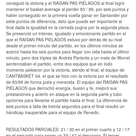
consiguió la victoria y el RAISAN PAS PIÉLAGOS al final logró
mantener el basket-average al perder 83 / 89, por seis puntos y
haber conseguido en la primera vuelta ganar en Santander por
siete puntos de diferencia, dato que puede ser importante al
final dada la igualdad en la cerrada pugna por la segunda plaza.
Se presenció un intenso, igualado y emocionante partido en el
que el RAISAN PAS PIELAGOS estuvo por detrás de su rival
desde el primer minuto del partido, en los últimos minutos se
acercó hasta los seis puntos para llegar con vida hasta el último
minuto, pero dos triples de Andrés Pariente y un mate de Worrel
sentenciaban el partido, entre dos equipos que en todo
momento pelearon por la victoria, siendo al final, el equipo de
CANTBASKET 04, el que se hizo con la victoria por el resultado
de 83/89 de forma justa y merecida. El equipo del RAISAN PAS
PIÉLAGOS que derrochó energía, ilusión y fe, mejoró sus
prestaciones y acierto en ataque en la segunda parte y tubo
opciones para llevarse el partido hasta el final. La diferencia de
seis puntos a falta de treinta segundos para el final resultó un
hándicap insuperable para el equipo de Renedo.
RESULTADOS PARCIALES: 21 / 30 en el primer cuarto y 12 / 17
en el segundo para poner un 33 / 47 al descanso. El tercer