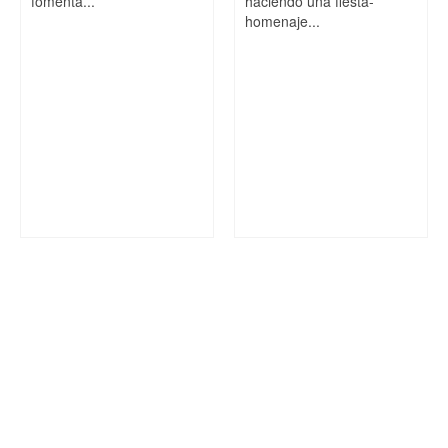
fomenta...
haciendo una fiesta-
homenaje...