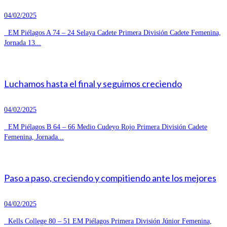
04/02/2025
EM Piélagos A 74 – 24 Selaya Cadete Primera División Cadete Femenina,
Jornada 13...
Luchamos hasta el final y seguimos creciendo
04/02/2025
EM Piélagos B 64 – 66 Medio Cudeyo Rojo Primera División Cadete
Femenina, Jornada...
Paso a paso, creciendo y compitiendo ante los mejores
04/02/2025
Kells College 80 – 51 EM Piélagos Primera División Júnior Femenina,