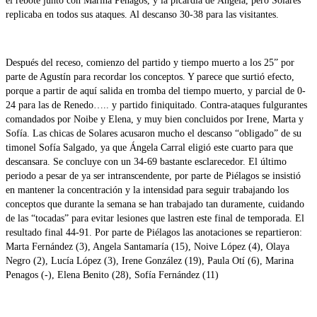
el rebote junto con Marina Penagos, y la picardía de Ángela, pero Solares
replicaba en todos sus ataques. Al descanso 30-38 para las visitantes.
Después del receso, comienzo del partido y tiempo muerto a los 25” por
parte de Agustín para recordar los conceptos. Y parece que surtió efecto,
porque a partir de aquí salida en tromba del tiempo muerto, y parcial de 0-
24 para las de Renedo….. y partido finiquitado. Contra-ataques fulgurantes
comandados por Noibe y Elena, y muy bien concluidos por Irene, Marta y
Sofía. Las chicas de Solares acusaron mucho el descanso “obligado” de su
timonel Sofía Salgado, ya que Ángela Carral eligió este cuarto para que
descansara. Se concluye con un 34-69 bastante esclarecedor. El último
periodo a pesar de ya ser intranscendente, por parte de Piélagos se insistió
en mantener la concentración y la intensidad para seguir trabajando los
conceptos que durante la semana se han trabajado tan duramente, cuidando
de las “tocadas” para evitar lesiones que lastren este final de temporada. El
resultado final 44-91. Por parte de Piélagos las anotaciones se repartieron:
Marta Fernández (3), Angela Santamaría (15), Noive López (4), Olaya
Negro (2), Lucía López (3), Irene González (19), Paula Otí (6), Marina
Penagos (-), Elena Benito (28), Sofía Fernández (11)