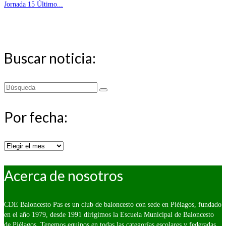
Jornada 15 Último...
Buscar noticia:
Buscar
por:
Por fecha:
Por
fecha:
Acerca de nosotros
CDE Baloncesto Pas es un club de baloncesto con sede en Piélagos, fundado
en el año 1979, desde 1991 dirigimos la Escuela Municipal de Baloncesto
de Piélagos. Tenemos equipos en todas las categorías escolares y federadas