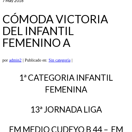
7
May 2018
CÓMODA VICTORIA
DEL INFANTIL
FEMENINO A
por
admin2
|
Publicado en:
Sin categoría
|
1ª CATEGORIA INFANTIL
FEMENINA
13ª JORNADA LIGA
EM MEDIO CUDEYO B 44 – EM