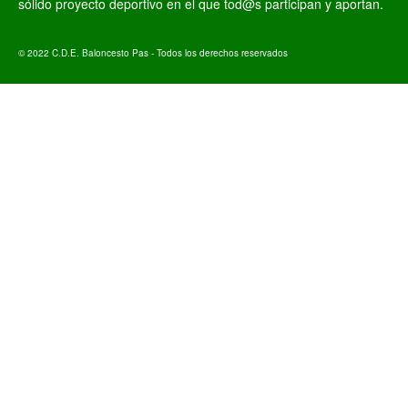
sólido proyecto deportivo en el que tod@s participan y aportan.
© 2022 C.D.E. Baloncesto Pas - Todos los derechos reservados