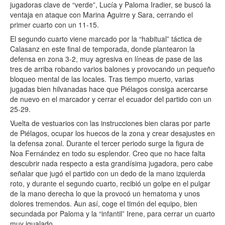
jugadoras clave de “verde”, Lucía y Paloma Iradier, se buscó la
ventaja en ataque con Marina Aguirre y Sara, cerrando el
primer cuarto con un 11-15.
El segundo cuarto viene marcado por la “habitual” táctica de
Calasanz en este final de temporada, donde plantearon la
defensa en zona 3-2, muy agresiva en líneas de pase de las
tres de arriba robando varios balones y provocando un pequeño
bloqueo mental de las locales. Tras tiempo muerto, varias
jugadas bien hilvanadas hace que Piélagos consiga acercarse
de nuevo en el marcador y cerrar el ecuador del partido con un
25-29.
Vuelta de vestuarios con las instrucciones bien claras por parte
de Piélagos, ocupar los huecos de la zona y crear desajustes en
la defensa zonal. Durante el tercer periodo surge la figura de
Noa Fernández en todo su esplendor. Creo que no hace falta
descubrir nada respecto a esta grandísima jugadora, pero cabe
señalar que jugó el partido con un dedo de la mano izquierda
roto, y durante el segundo cuarto, recibió un golpe en el pulgar
de la mano derecha lo que la provocó un hematoma y unos
dolores tremendos. Aun así, coge el timón del equipo, bien
secundada por Paloma y la “infantil” Irene, para cerrar un cuarto
muy igualado.