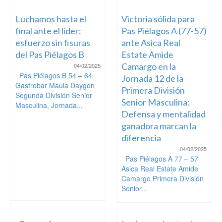
Luchamos hasta el
Victoria sólida para
final ante el líder:
Pas Piélagos A (77-57)
esfuerzo sin fisuras
ante Asica Real
del Pas Piélagos B
Estate Amide
Camargo en la
04/02/2025
Pas Piélagos B 54 – 64
Jornada 12 de la
Gastrobar Maula Daygon
Primera División
Segunda División Senior
Senior Masculina:
Masculina, Jornada...
Defensa y mentalidad
ganadora marcan la
diferencia
04/02/2025
Pas Piélagos A 77 – 57
Asica Real Estate Amide
Camargo Primera División
Senior...