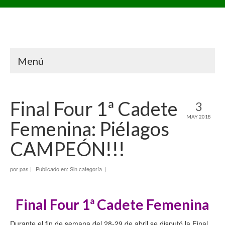
Menú
Final Four 1ª Cadete
3
MAY 2018
Femenina: Piélagos
CAMPEÓN!!!
por
pas
|
Publicado en:
Sin categoría
|
Final Four 1ª Cadete Femenina
Durante el fin de semana del 28-29 de abril se disputó la Final