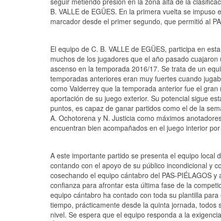
seguir metiendo presión en la zona alta de la clasifica
B. VALLE de EGÜES. En la primera vuelta se impuso el
marcador desde el primer segundo, que permitió al PA
El equipo de C. B. VALLE de EGÜES, participa en esta
muchos de los jugadores que el año pasado cuajaron
ascenso en la temporada 2016/17. Se trata de un equi
temporadas anteriores eran muy fuertes cuando jugab
como Valderrey que la temporada anterior fue el gran 
aportación de su juego exterior. Su potencial sigue 
puntos, es capaz de ganar partidos como el de la se
A. Ochotorena y N. Justicia como máximos anotadores
encuentran bien acompañados en el juego interior po
A este importante partido se presenta el equipo local 
contando con el apoyo de su público incondicional y c
cosechando el equipo cántabro del PAS-PIÉLAGOS y asen
confianza para afrontar esta última fase de la competició
equipo cántabro ha contado con toda su plantilla para
tiempo, prácticamente desde la quinta jornada, todos 
nivel. Se espera que el equipo responda a la exigencia