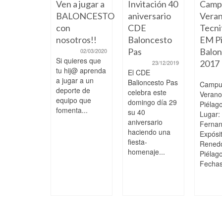
Ven a jugar a
Invitación 40
Camp
BALONCESTO
aniversario
Veran
con
CDE
Tecni
nosotros!!
Baloncesto
EM Pi
Pas
Balon
02/03/2020
Si quieres que
2017
23/12/2019
 a paso,
tu hij@ aprenda
El CDE
ciendo y
a jugar a un
Balioncesto Pas
Campu
pitiendo
deporte de
celebra este
Veran
 los
equipo que
domingo día 29
Piélag
fomenta...
ores
su 40
Lugar:
aniversario
Ferna
04/02/2025
haciendo una
s College
Expósi
fiesta-
 51 EM
Rened
homenaje...
agos
Piélag
era División
Fechas:
or
nina,
ada 15
o...