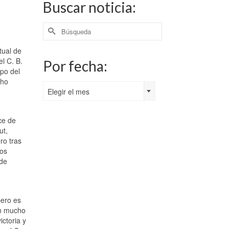
Buscar noticia:
Buscar
por:
tual de
l C. B.
Por fecha:
po del
cho
Por
Elegir el mes
fecha:
ce de
ut,
ro tras
dos
 de
pero es
an mucho
ictoria y