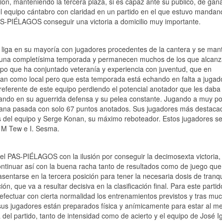
ción, manteniendo la tercera plaza, si es capaz ante su público, de gana
 equipo cántabro con claridad en un partido en el que estuvo mandan
S-PIÉLAGOS conseguir una victoria a domicilio muy importante.
 liga en su mayoría con jugadores procedentes de la cantera y se man
 una completísima temporada y permanecen muchos de los que alcanz
po que ha conjuntado veteranía y experiencia con juventud, que en
an como local pero que esta temporada está echando en falta a jugad
referente de este equipo perdiendo el potencial anotador que les daba 
estando en su aguerrida defensa y su pelea constante. Jugando a muy p
mana pasada con solo 67 puntos anotados. Sus jugadores más destaca
 del equipo y Serge Konan, su máximo reboteador. Estos jugadores s
r M Tew e I. Sesma.
del PAS-PIÉLAGOS con la ilusión por conseguir la decimosexta victoria,
ontinuar así con la buena racha tanto de resultados como de juego que
tarse en la tercera posición para tener la necesaria dosis de tranqu
n, que va a resultar decisiva en la clasificación final. Para este partido
 efectuar con cierta normalidad los entrenamientos previstos y tras mu
sus jugadores están preparados física y anímicamente para estar al me
 del partido, tanto de intensidad como de acierto y el equipo de José I