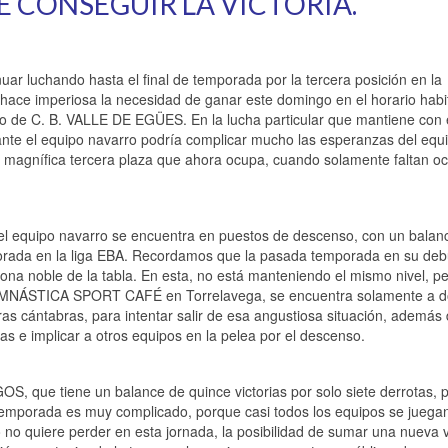
E CONSEGUIR LA VICTORIA.
ar luchando hasta el final de temporada por la tercera posición en la
e hace imperiosa la necesidad de ganar este domingo en el horario habi
o de C. B. VALLE DE EGÜES. En la lucha particular que mantiene con e
nte el equipo navarro podría complicar mucho las esperanzas del equi
magnífica tercera plaza que ahora ocupa, cuando solamente faltan o
el equipo navarro se encuentra en puestos de descenso, con un balan
mporada en la liga EBA. Recordamos que la pasada temporada en su deb
zona noble de la tabla. En esta, no está manteniendo el mismo nivel, pe
el GIMNÁSTICA SPORT CAFÉ en Torrelavega, se encuentra solamente a 
erras cántabras, para intentar salir de esa angustiosa situación, además
s e implicar a otros equipos en la pelea por el descenso.
 que tiene un balance de quince victorias por solo siete derrotas, 
de temporada es muy complicado, porque casi todos los equipos se jueg
 no quiere perder en esta jornada, la posibilidad de sumar una nueva v