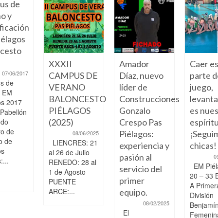
us de
o y
ficación
élagos
cesto
XXXII
Amador
Caer e
07/06/2017
CAMPUS DE
Díaz, nuevo
parte d
s de
VERANO
líder de
juego,
o EM
BALONCESTO
Construcciones
levant
os 2017
PIÉLAGOS
Gonzalo
es nue
 Pabellón
ndo
(2025)
Crespo Pas
espíritu
to de
Piélagos:
¡Segui
08/06/2025
o de
LIENCRES: 21
experiencia y
chicas!
os
al 26 de Julio
pasión al
0
...
RENEDO: 28 al
EM Piél
servicio del
1 de Agosto
20 – 33 
primer
PUENTE
A Primer
ARCE:...
equipo.
División
08/02/2025
Benjamí
El
Femenin