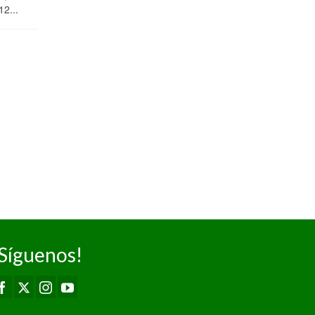
Jornada...
12...
mentalidad
ganadora
marcan la
diferencia
04/02/2025
Pas Piélagos A
77 – 57 Asica
Real Estate
Amide Camargo
Primera División
Senior...
Síguenos!