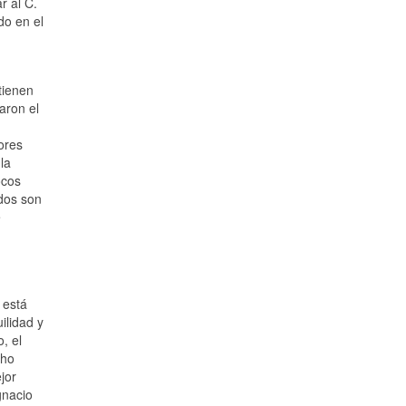
r al C.
do en el
tienen
aron el
ores
la
ocos
dos son
e
 está
ilidad y
, el
cho
jor
gnacio