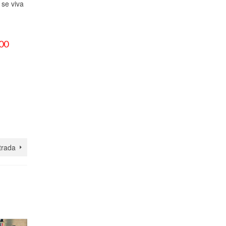
 se viva
,00
trada