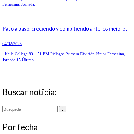
Femenina, Jornada...
Paso a paso, creciendo y compitiendo ante los mejores
04/02/2025
Kells College 80 – 51 EM Piélagos Primera División Júnior Femenina,
Jornada 15 Último...
Buscar noticia:
Buscar
por:
Por fecha: