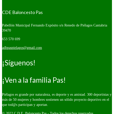
CDE Baloncesto Pas
Pabellón Municipal Fernando Expósito s/n
Renedo de Piélagos Cantabria
39470
653 570 699
adbpaspielagos@gmail.com
¡Síguenos!
¡Ven a la familia Pas!
Piélagos es grande por naturaleza, es deporte y es amistad. 300 deportistas y
más de 50 mujeres y hombres sostienen un sólido proyecto deportivo en el
que tod@s participan y aportan.
© 2022 C.D.E. Baloncesto Pas - Todos los derechos reservados