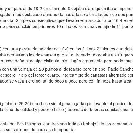
río y un parcial de 10-2 en el minuto 6 dejaba claro quién iba a impone
 jugador más destacado aunque demasiado solo en ataque ) de dos pun
a anotar 2 triples consecutivos que llevaba el marcador a un 16-4 en e
rto para concluir los primeros 10 minutos con una ventaja de 11 punto
 ) con una parcial demoledor de 10-0 en los últimos 2 minutos que deja
aba demasiado los descansos que su entrenador otorgaba a su jugad
ía mucho daño al equipo visitante, sin ningún argumento para poder sup
ión con una ventaja de 23 puntos al descanso pero en eso, Pablo Sánch
desde el inicio del tercer cuarto, intercambio de canastas alternado co
rcador se vaya incrementando poco a poco pero con firmeza hasta alca
 igualado (25-20) donde se vió alguna jugada que levantó al público de
a llena de calidad y poderío físico ) además de buenas conclusiones a
dete del Pas Piélagos, que traslada todo su trabajo intenso semanal a 
nas sensaciones de cara a la temporada.