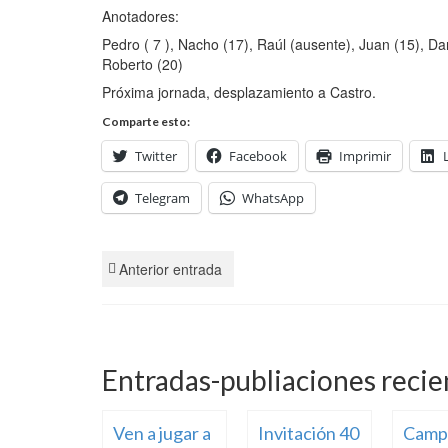
Anotadores:
Pedro ( 7 ), Nacho (17), Raúl (ausente), Juan (15), Dan
Roberto (20)
Próxima jornada, desplazamiento a Castro.
Comparte esto:
Twitter
Facebook
Imprimir
Telegram
WhatsApp
Anterior entrada
Entradas-publiaciones recie
 a paso,
Ven a jugar a
Invitación 40
Camp