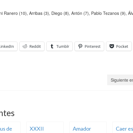
i Ranero (10), Arribas (3), Diego (8), Antón (7), Pablo Tezanos (9), Álv
LinkedIn
Reddit
Tumblr
Pinterest
Pocket
Siguiente e
ntes
us de
XXXII
Amador
Caer e