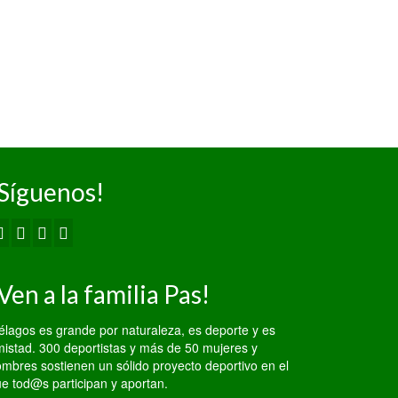
77 – 57 Asica
Real Estate
Amide Camargo
Primera División
Senior...
Síguenos!
Ven a la familia Pas!
élagos es grande por naturaleza, es deporte y es
istad. 300 deportistas y más de 50 mujeres y
mbres sostienen un sólido proyecto deportivo en el
e tod@s participan y aportan.