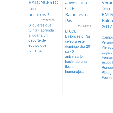
ciendo y
BALONCESTO
aniversario
Veran
pitiendo
con
CDE
Tecni
 los
nosotros!!
Baloncesto
EM Pi
ores
Pas
Balon
02/03/2020
Si quieres que
2017
04/02/2025
23/12/2019
tu hij@ aprenda
s College
El CDE
a jugar a un
 51 EM
Balioncesto Pas
Campu
deporte de
agos
celebra este
Veran
equipo que
era División
domingo día 29
Piélag
fomenta...
or
su 40
Lugar:
nina,
aniversario
Ferna
ada 15
haciendo una
Expósi
o...
fiesta-
Rened
homenaje...
Piélag
Fechas: