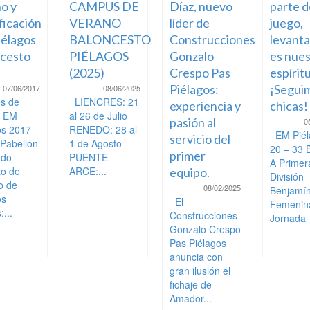
o y
CAMPUS DE
Díaz, nuevo
parte d
ficación
VERANO
líder de
juego,
élagos
BALONCESTO
Construcciones
levant
cesto
PIÉLAGOS
Gonzalo
es nue
(2025)
Crespo Pas
espíritu
Piélagos:
¡Segui
07/06/2017
08/06/2025
s de
LIENCRES: 21
experiencia y
chicas!
o EM
al 26 de Julio
pasión al
0
os 2017
RENEDO: 28 al
EM Piél
servicio del
 Pabellón
1 de Agosto
20 – 33 
primer
ndo
PUENTE
A Primer
to de
ARCE:...
equipo.
División
o de
08/02/2025
Benjamí
os
El
Femenin
...
Construcciones
Jornada 
Gonzalo Crespo
Pas Piélagos
anuncia con
gran ilusión el
fichaje de
Amador...