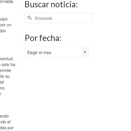
jornada,
Buscar noticia:
Buscar
uipo
por:
por un
uipo
Por fecha:
Por
Elegir el mes
fecha:
uventud,
 solo ha
permite
 de su
el
no.
n
tando
ndo el
das por