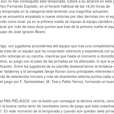
e aún no han conseguido esta temporada. Estará a su alcance en esta 
rtivo Fernando Expósito, en el horario habitual de las 18,00 horas de
 temporada en la categoría está teniendo una magnífica actuación,
e se encuentra empatado a nueve victorias por diez derrotas con el eq
ndo como local, ya en la primera vuelta se impuso al equipo cántabro 
 ganar por más de esos doce puntos que trae de la primera vuelta el eq
quipo de José Ignacio Álvaro.
liga, con jugadores procedentes del equipo que tras una completísima
 trata de un equipo que ha conjuntado veteranía y experiencia con j
cho victorias en su cancha, mientras que hasta el momento a domicilio
Baños, su juego con el paso de las jornadas se ha afianzado, lo que le 
ficación. Entre los jugadores de su plantilla destacaríamos la fortaleza
er Valderrey y el senegalés Serge Konan como principales referentes d
más de seiscientos minutos y más de doscientos setenta puntos cada u
l juego por F. Santesteban, M. Tew y Pablo Yarnoz, formando un bue
 del PAS-PIÉLAGOS con la ilusión por conseguir la décima victoria, con
así la buena racha tanto de resultados como de juego que está cosecha
7. En este momento de la temporada y cuando aún quedan siete jorna