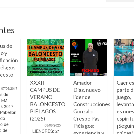
ntes
us de
o y
ficación
élagos
cesto
XXXII
Amador
Caer e
07/06/2017
CAMPUS DE
Díaz, nuevo
parte d
s de
VERANO
líder de
juego,
o EM
BALONCESTO
Construcciones
levant
os 2017
PIÉLAGOS
Gonzalo
es nue
 Pabellón
ndo
(2025)
Crespo Pas
espíritu
to de
Piélagos:
¡Segui
08/06/2025
o de
LIENCRES: 21
experiencia y
chicas!