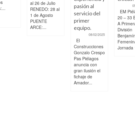
os
al 26 de Julio
pasión al
0
...
RENEDO: 28 al
EM Piél
servicio del
1 de Agosto
20 – 33 
primer
PUENTE
A Primer
ARCE:...
equipo.
División
08/02/2025
Benjamí
El
Femenin
Construcciones
Jornada 
Gonzalo Crespo
Pas Piélagos
anuncia con
gran ilusión el
fichaje de
Amador...