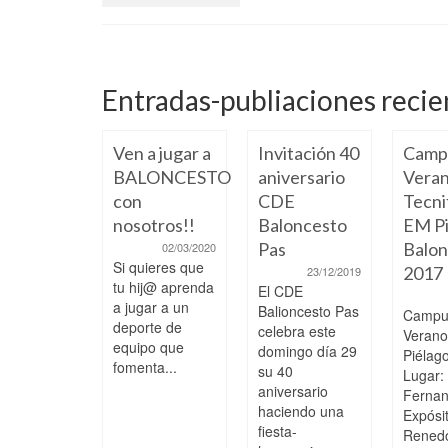
Entradas-publiaciones recie
Ven a jugar a
Invitación 40
Camp
BALONCESTO
aniversario
Veran
con
CDE
Tecni
nosotros!!
Baloncesto
EM Pi
Pas
Balon
02/03/2020
Si quieres que
2017
23/12/2019
 a paso,
tu hij@ aprenda
El CDE
ciendo y
a jugar a un
Balioncesto Pas
Campu
pitiendo
deporte de
celebra este
Veran
 los
equipo que
domingo día 29
Piélag
fomenta...
ores
su 40
Lugar:
aniversario
Ferna
04/02/2025
haciendo una
s College
Expósi
fiesta-
 51 EM
Rened