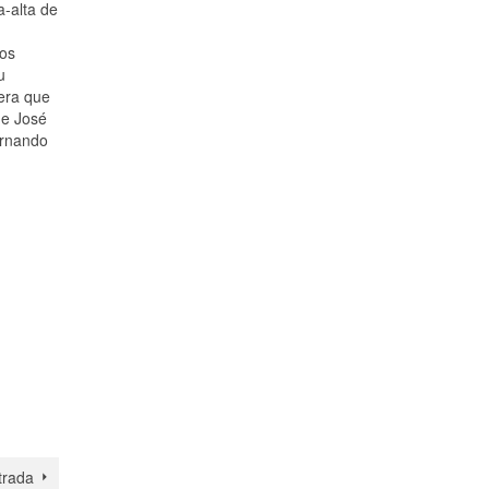
a-alta de
los
u
era que
de José
ernando
trada