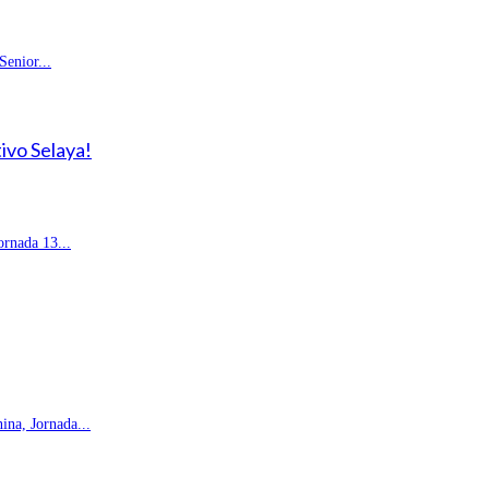
enior...
ivo Selaya!
rnada 13...
na, Jornada...