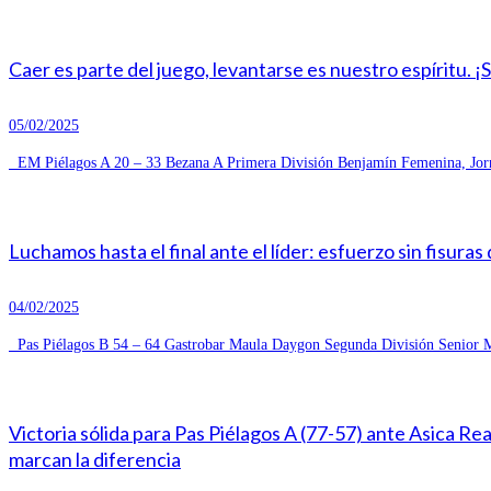
Caer es parte del juego, levantarse es nuestro espíritu. ¡
05/02/2025
EM Piélagos A 20 – 33 Bezana A Primera División Benjamín Femenina, Jorn
Luchamos hasta el final ante el líder: esfuerzo sin fisuras
04/02/2025
Pas Piélagos B 54 – 64 Gastrobar Maula Daygon Segunda División Senior Ma
Victoria sólida para Pas Piélagos A (77-57) ante Asica R
marcan la diferencia