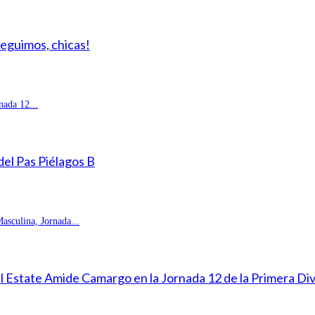
Seguimos, chicas!
ada 12...
 del Pas Piélagos B
sculina, Jornada...
eal Estate Amide Camargo en la Jornada 12 de la Primera D