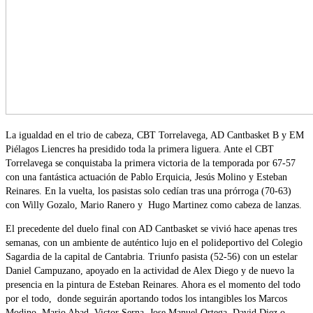
La igualdad en el trio de cabeza, CBT Torrelavega, AD Cantbasket B y EM
Piélagos Liencres ha presidido toda la primera liguera. Ante el CBT
Torrelavega se conquistaba la primera victoria de la temporada por 67-57
con una fantástica actuación de Pablo Erquicia, Jesús Molino y Esteban
Reinares. En la vuelta, los pasistas solo cedían tras una prórroga (70-63)
con Willy Gozalo, Mario Ranero y Hugo Martinez como cabeza de lanzas.
El precedente del duelo final con AD Cantbasket se vivió hace apenas tres
semanas, con un ambiente de auténtico lujo en el polideportivo del Colegio
Sagardia de la capital de Cantabria. Triunfo pasista (52-56) con un estelar
Daniel Campuzano, apoyado en la actividad de Alex Diego y de nuevo la
presencia en la pintura de Esteban Reinares. Ahora es el momento del todo
por el todo, donde seguirán aportando todos los intangibles los Marcos
Modino, Mario Abad, Victor Serna, Jose Manuel Ortega, David Diez o