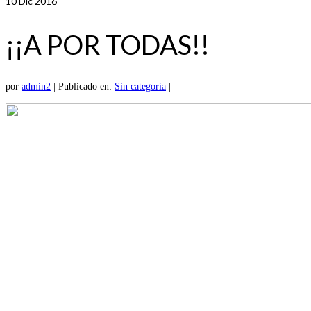
10
Dic 2016
¡¡A POR TODAS!!
por
admin2
|
Publicado en:
Sin categoría
|