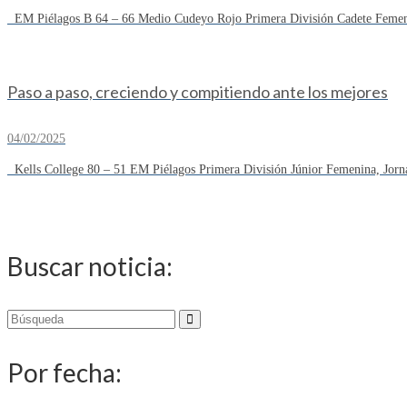
EM Piélagos B 64 – 66 Medio Cudeyo Rojo Primera División Cadete Femeni
Paso a paso, creciendo y compitiendo ante los mejores
04/02/2025
Kells College 80 – 51 EM Piélagos Primera División Júnior Femenina, Jorn
Buscar noticia:
Buscar
por:
Por fecha: