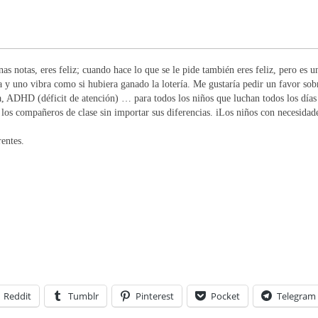
s notas, eres feliz; cuando hace lo que se le pide también eres feliz, pero es u
ía y uno vibra como si hubiera ganado la lotería. Me gustaría pedir un favor so
ia, ADHD (déficit de atención) … para todos los niños que luchan todos los días
 los compañeros de clase sin importar sus diferencias. iLos niños con necesidade
entes.
Reddit
Tumblr
Pinterest
Pocket
Telegram