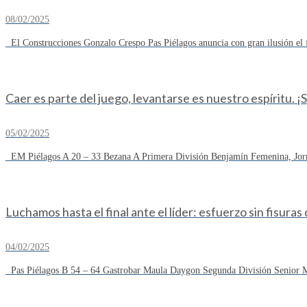
08/02/2025
El Construcciones Gonzalo Crespo Pas Piélagos anuncia con gran ilusión el 
Caer es parte del juego, levantarse es nuestro espíritu. ¡
05/02/2025
EM Piélagos A 20 – 33 Bezana A Primera División Benjamín Femenina, Jorn
Luchamos hasta el final ante el líder: esfuerzo sin fisuras
04/02/2025
Pas Piélagos B 54 – 64 Gastrobar Maula Daygon Segunda División Senior Ma