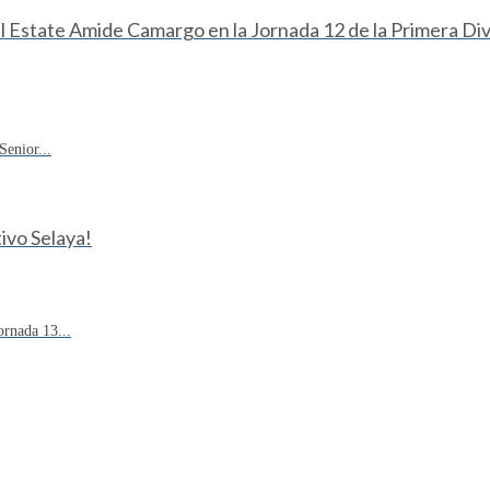
eal Estate Amide Camargo en la Jornada 12 de la Primera D
enior...
ivo Selaya!
rnada 13...