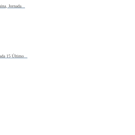
na, Jornada...
ada 15 Último...