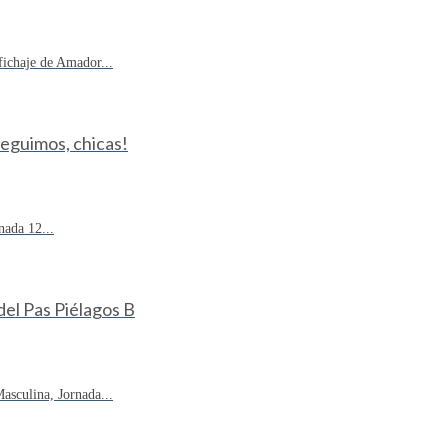
fichaje de Amador...
Seguimos, chicas!
ada 12...
 del Pas Piélagos B
sculina, Jornada...