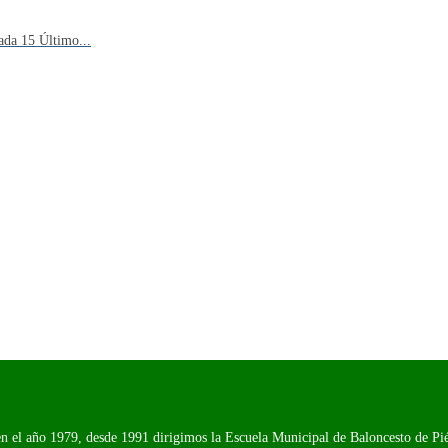
ada 15 Último...
n el año 1979, desde 1991 dirigimos la Escuela Municipal de Baloncesto de Piél