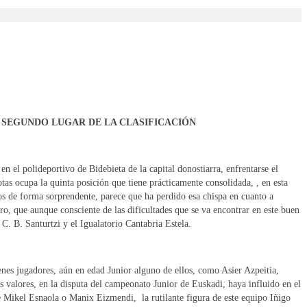
EL SEGUNDO LUGAR DE LA CLASIFICACIÓN
n el polideportivo de Bidebieta de la capital donostiarra, enfrentarse el
as ocupa la quinta posición que tiene prácticamente consolidada, , en esta
os de forma sorprendente, parece que ha perdido esa chispa en cuanto a
o, que aunque consciente de las dificultades que se va encontrar en este buen
C. B. Santurtzi y el Igualatorio Cantabria Estela.
nes jugadores, aún en edad Junior alguno de ellos, como Asier Azpeitia,
s valores, en la disputa del campeonato Junior de Euskadi, haya influido en el
e Mikel Esnaola o Manix Eizmendi, la rutilante figura de este equipo Iñigo