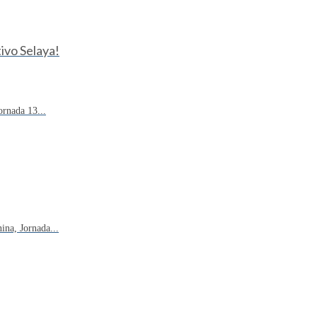
ivo Selaya!
rnada 13...
na, Jornada...