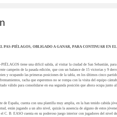
án
 EL PAS-PIÉLAGOS, OBLIGADO A GANAR, PARA CONTINUAR EN 
IÉLAGOS tiene una difícil salida, al visitar la ciudad de San Sebastián, para e
te campeón de la pasada edición, que con un balance de 15 victorias y 9 derrot
n y ocupando las primeras posiciones de la tabla, en los últimos cinco partid
frentamientos, racha que esperemos no se rompa con la visita del equipo cántabr
ultado válido para consolidarse en esa segunda posición que ahora ocupa junto al 
e de España, cuenta con una plantilla muy amplia, en la han tenido cabida jóve
ud, están jugando a un alto nivel, quizás la ausencia de alguno de estos jóvene
 el C. B. EASO cuenta en su poderoso juego interior con jugadores del nivel d