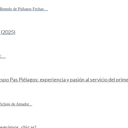
enedo de Piélagos Fechas:...
(2025)
:...
o Pas Piélagos: experiencia y pasión al servicio del prim
fichaje de Amador...
Seguimos, chicas!