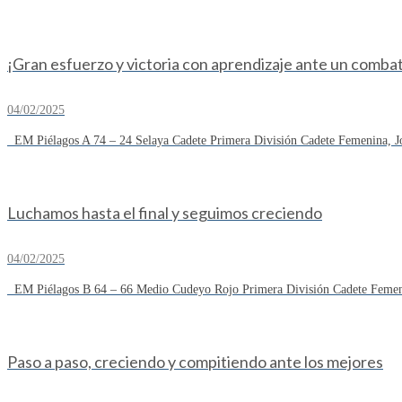
¡Gran esfuerzo y victoria con aprendizaje ante un combat
04/02/2025
EM Piélagos A 74 – 24 Selaya Cadete Primera División Cadete Femenina, Jo
Luchamos hasta el final y seguimos creciendo
04/02/2025
EM Piélagos B 64 – 66 Medio Cudeyo Rojo Primera División Cadete Femeni
Paso a paso, creciendo y compitiendo ante los mejores