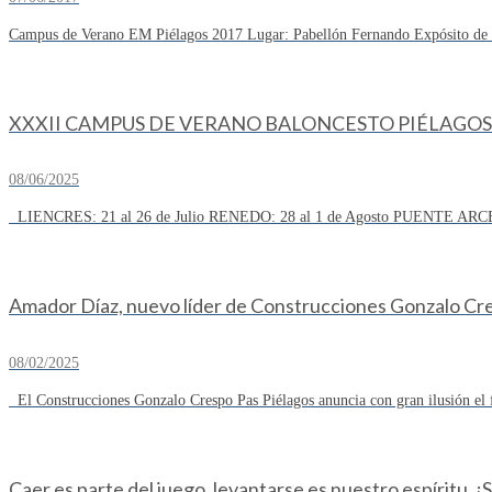
Campus de Verano EM Piélagos 2017 Lugar: Pabellón Fernando Expósito de R
XXXII CAMPUS DE VERANO BALONCESTO PIÉLAGOS 
08/06/2025
LIENCRES: 21 al 26 de Julio RENEDO: 28 al 1 de Agosto PUENTE ARCE
Amador Díaz, nuevo líder de Construcciones Gonzalo Cresp
08/02/2025
El Construcciones Gonzalo Crespo Pas Piélagos anuncia con gran ilusión el 
Caer es parte del juego, levantarse es nuestro espíritu. ¡