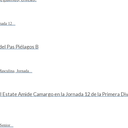
ada 12...
 del Pas Piélagos B
sculina, Jornada...
eal Estate Amide Camargo en la Jornada 12 de la Primera D
enior...