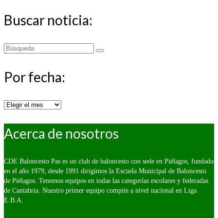
Buscar noticia:
Buscar
por:
Por fecha:
Por
fecha:
Acerca de nosotros
CDE Baloncesto Pas es un club de baloncesto con sede en Piélagos, fundado
en el año 1979, desde 1991 dirigimos la Escuela Municipal de Baloncesto
de Piélagos. Tenemos equipos en todas las categorías escolares y federadas
de Cantabria. Nuestro primer equipo compite a nivel nacional en Liga
E.B.A.