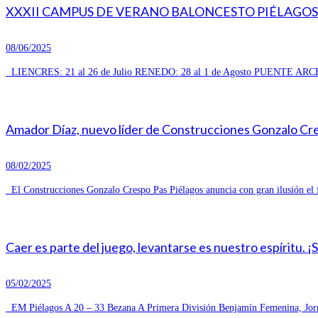
XXXII CAMPUS DE VERANO BALONCESTO PIÉLAGOS 
08/06/2025
LIENCRES: 21 al 26 de Julio RENEDO: 28 al 1 de Agosto PUENTE ARCE
Amador Díaz, nuevo líder de Construcciones Gonzalo Cresp
08/02/2025
El Construcciones Gonzalo Crespo Pas Piélagos anuncia con gran ilusión el 
Caer es parte del juego, levantarse es nuestro espíritu. ¡
05/02/2025
EM Piélagos A 20 – 33 Bezana A Primera División Benjamín Femenina, Jorn