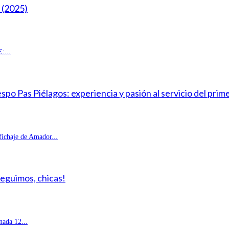
(2025)
:...
o Pas Piélagos: experiencia y pasión al servicio del prim
fichaje de Amador...
Seguimos, chicas!
ada 12...