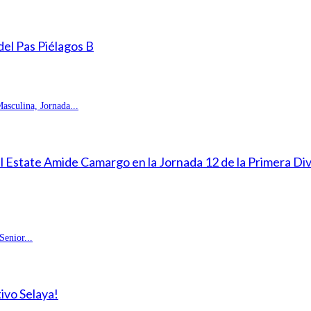
 del Pas Piélagos B
sculina, Jornada...
eal Estate Amide Camargo en la Jornada 12 de la Primera D
enior...
ivo Selaya!