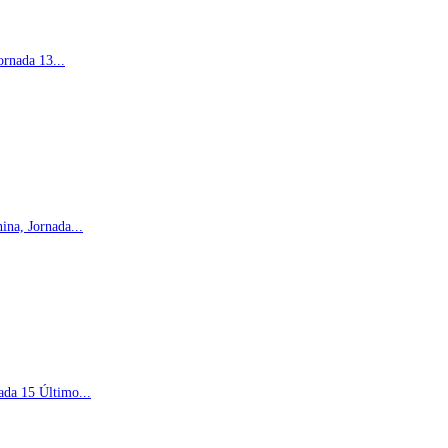
rnada 13...
na, Jornada...
ada 15 Último...