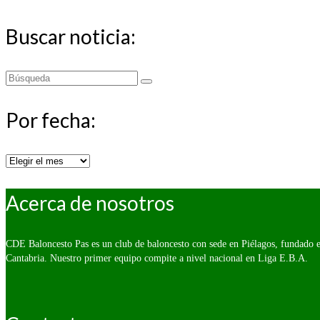
Buscar noticia:
Buscar
por:
Por fecha:
Por
fecha:
Acerca de nosotros
CDE Baloncesto Pas es un club de baloncesto con sede en Piélagos, fundado e
Cantabria. Nuestro primer equipo compite a nivel nacional en Liga E.B.A.