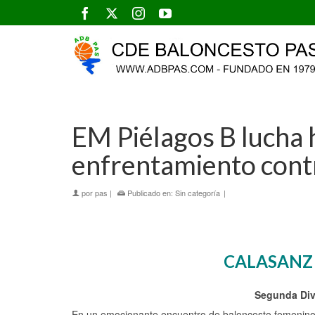
EM Piélagos B lucha h
enfrentamiento cont
por
pas
|
Publicado en:
Sin categoría
|
CALASANZ B
Segunda Divi
En un emocionante encuentro de baloncesto femenino d