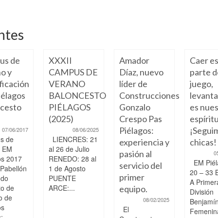
ntes
us de
XXXII
Amador
Caer e
o y
CAMPUS DE
Díaz, nuevo
parte d
ficación
VERANO
líder de
juego,
élagos
BALONCESTO
Construcciones
levant
cesto
PIÉLAGOS
Gonzalo
es nue
(2025)
Crespo Pas
espíritu
Piélagos:
¡Segui
07/06/2017
08/06/2025
s de
LIENCRES: 21
experiencia y
chicas!
o EM
al 26 de Julio
pasión al
0
os 2017
RENEDO: 28 al
EM Piél
servicio del
 Pabellón
1 de Agosto
20 – 33 
primer
ndo
PUENTE
A Primer
to de
ARCE:...
equipo.
División
o de
08/02/2025
Benjamí
os
El
Femenin
...