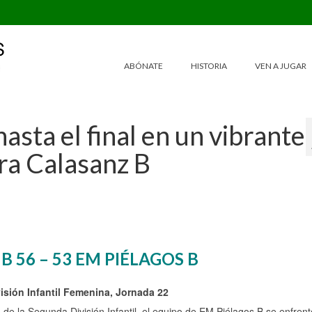
ABÓNATE
HISTORIA
VEN A JUGAR
asta el final en un vibrante
ra Calasanz B
 56 – 53 EM PIÉLAGOS B
sión Infantil Femenina, Jornada 22
e la Segunda División Infantil, el equipo de EM Piélagos B se enfrent