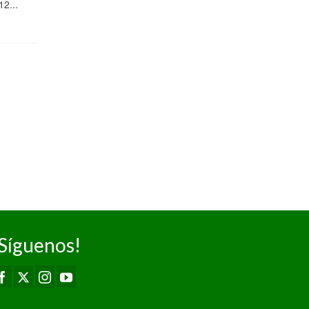
Jornada...
12...
mentalidad
ganadora
marcan la
diferencia
04/02/2025
Pas Piélagos A
77 – 57 Asica
Real Estate
Amide Camargo
Primera División
Senior...
Síguenos!