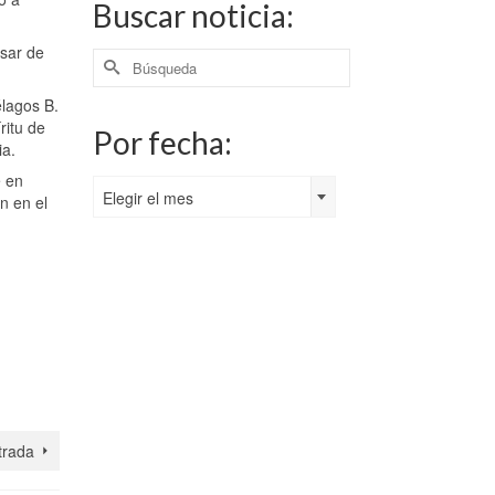
Buscar noticia:
sar de
Buscar
por:
élagos B.
ritu de
Por fecha:
ia.
e en
Por
Elegir el mes
n en el
fecha:
trada