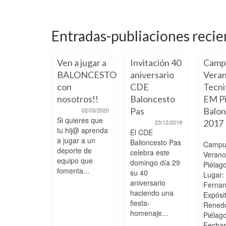
Entradas-publiaciones recie
 a paso,
Ven a jugar a
Invitación 40
Camp
ciendo y
BALONCESTO
aniversario
Veran
pitiendo
con
CDE
Tecni
 los
nosotros!!
Baloncesto
EM Pi
ores
Pas
Balon
02/03/2020
Si quieres que
2017
04/02/2025
23/12/2019
tu hij@ aprenda
s College
El CDE
a jugar a un
 51 EM
Balioncesto Pas
Campu
deporte de
agos
celebra este
Veran
equipo que
era División
domingo día 29
Piélag
fomenta...
or
su 40
Lugar:
nina,
aniversario
Ferna
ada 15
haciendo una
Expósi
o...
fiesta-
Rened
homenaje...
Piélag
Fechas: