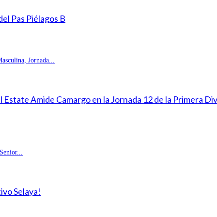
 del Pas Piélagos B
sculina, Jornada...
eal Estate Amide Camargo en la Jornada 12 de la Primera D
enior...
ivo Selaya!