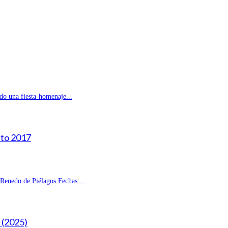
do una fiesta-homenaje...
sto 2017
enedo de Piélagos Fechas:...
(2025)