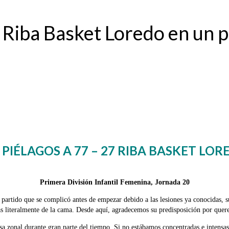
Riba Basket Loredo en un p
 PIÉLAGOS A 77 – 27 RIBA BASKET LOR
Primera División Infantil Femenina, Jornada 20
artido que se complicó antes de empezar debido a las lesiones ya conocidas, sum
as literalmente de la cama. Desde aquí, agradecemos su predisposición por quere
a zonal durante gran parte del tiempo. Si no estábamos concentradas e intensas 