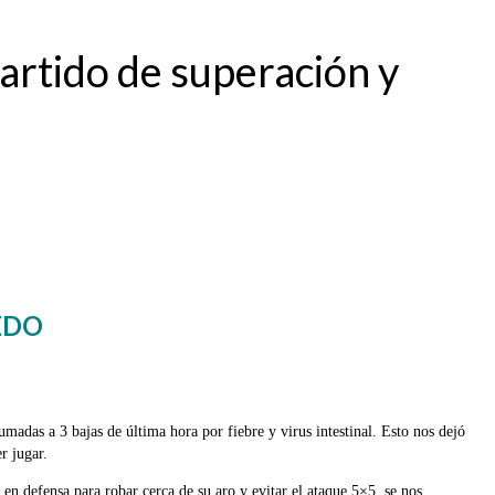
artido de superación y
EDO
adas a 3 bajas de última hora por fiebre y virus intestinal. Esto nos dejó
r jugar.
en defensa para robar cerca de su aro y evitar el ataque 5×5, se nos