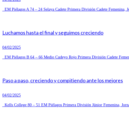
EM Piélagos A 74 – 24 Selaya Cadete Primera División Cadete Femenina, Jo
Luchamos hasta el final y seguimos creciendo
04/02/2025
EM Piélagos B 64 – 66 Medio Cudeyo Rojo Primera División Cadete Femeni
Paso a paso, creciendo y compitiendo ante los mejores
04/02/2025
Kells College 80 – 51 EM Piélagos Primera División Júnior Femenina, Jorn