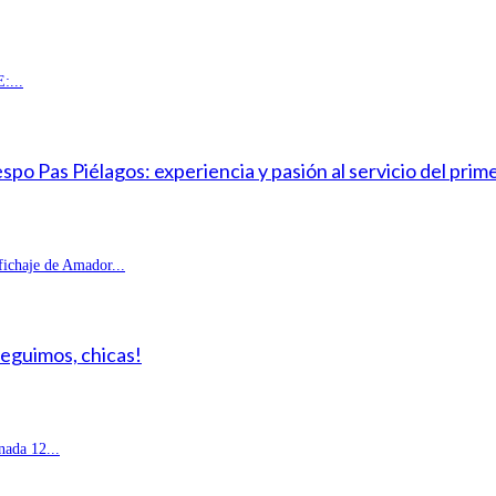
:...
o Pas Piélagos: experiencia y pasión al servicio del prim
fichaje de Amador...
Seguimos, chicas!
ada 12...