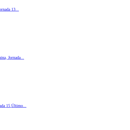
rnada 13...
na, Jornada...
ada 15 Último...