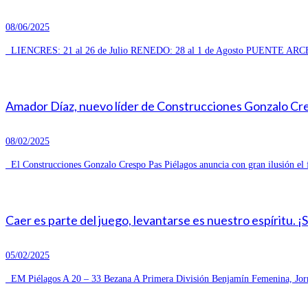
08/06/2025
LIENCRES: 21 al 26 de Julio RENEDO: 28 al 1 de Agosto PUENTE ARCE
Amador Díaz, nuevo líder de Construcciones Gonzalo Cresp
08/02/2025
El Construcciones Gonzalo Crespo Pas Piélagos anuncia con gran ilusión el 
Caer es parte del juego, levantarse es nuestro espíritu. ¡
05/02/2025
EM Piélagos A 20 – 33 Bezana A Primera División Benjamín Femenina, Jorn