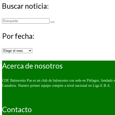
Buscar noticia:
Buscar
por:
Por fecha:
Por
fecha:
Acerca de nosotros
CDE Baloncesto Pas es un club de baloncesto con sede en Piélagos, fundado e
Cantabria. Nuestro primer equipo compite a nivel nacional en Liga E.B.A.
Contacto