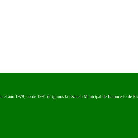
n el año 1979, desde 1991 dirigimos la Escuela Municipal de Baloncesto de Piél