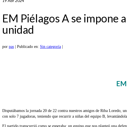
19
Abr 2024
EM Piélagos A se impone a 
unidad
por
pas
|
Publicado en:
Sin categoría
|
EM
Disputábamos la jornada 20 de 22 contra nuestros amigos de Riba Loredo, un p
con solo 7 jugadoras, teniendo que recurrir a niñas del equipo B, levantándol
El partido transcurrió como se esperaba: un equipo que nos planteó una defens