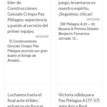
líder de
juego, levantarse es
Construcciones
nuestro espíritu.
Gonzalo Crespo Pas
¡Seguimos, chicas!
Piélagos: experiencia
05/02/2025
EM Piélagos A 20 – 33
y pasión al servicio del
Bezana A Primera División
primer equipo.
Benjamín Femenina,
08/02/2025
Jornada 12...
El Construcciones
Gonzalo Crespo Pas
Piélagos anuncia con gran
ilusión el fichaje de
Amador...
Luchamos hasta el
Victoria sólida para
final ante el líder:
Pas Piélagos A (77-57)
esfuerzo sin fisuras
ante Asica Real