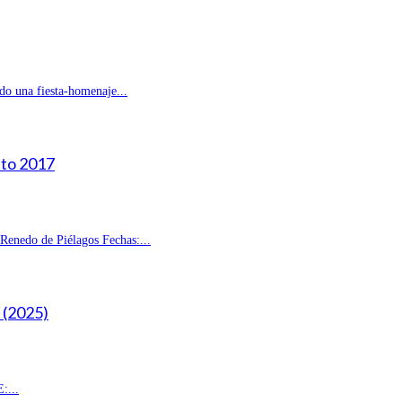
do una fiesta-homenaje...
sto 2017
enedo de Piélagos Fechas:...
(2025)
:...