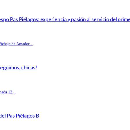
o Pas Piélagos: experiencia y pasión al servicio del prim
fichaje de Amador...
Seguimos, chicas!
ada 12...
 del Pas Piélagos B