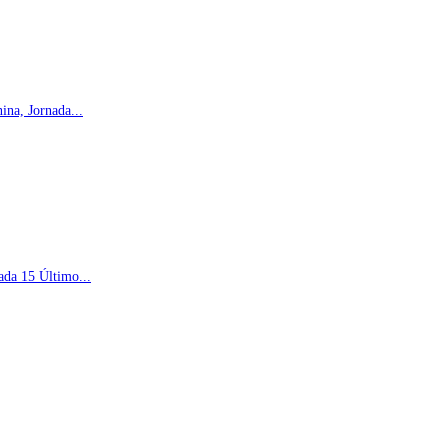
na, Jornada...
ada 15 Último...