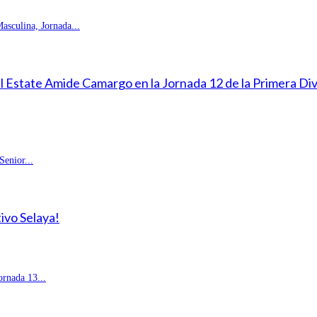
sculina, Jornada...
eal Estate Amide Camargo en la Jornada 12 de la Primera D
enior...
ivo Selaya!
rnada 13...