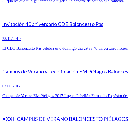
Si quieres que tu hij@ aprenda a jugar a un deporte de equipo que fomenta...
Invitación 40 aniversario CDE Baloncesto Pas
23/12/2019
El CDE Balioncesto Pas celebra este domingo día 29 su 40 aniversario hacien
Campus de Verano y Tecnificación EM Piélagos Balonce
07/06/2017
Campus de Verano EM Piélagos 2017 Lugar: Pabellón Fernando Expósito de R
XXXII CAMPUS DE VERANO BALONCESTO PIÉLAGOS 