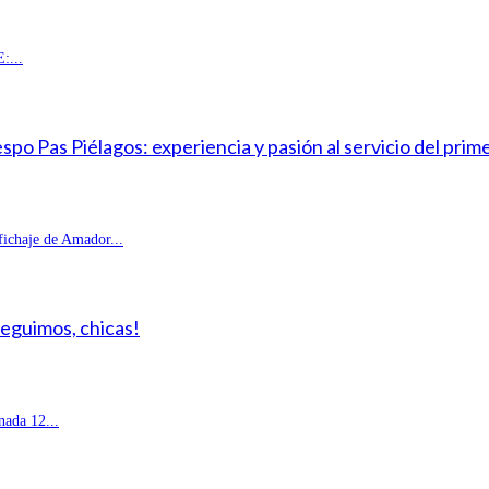
:...
o Pas Piélagos: experiencia y pasión al servicio del prim
fichaje de Amador...
Seguimos, chicas!
ada 12...