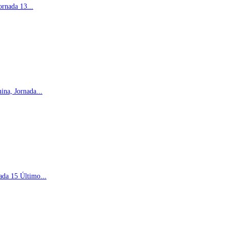
rnada 13...
na, Jornada...
ada 15 Último...