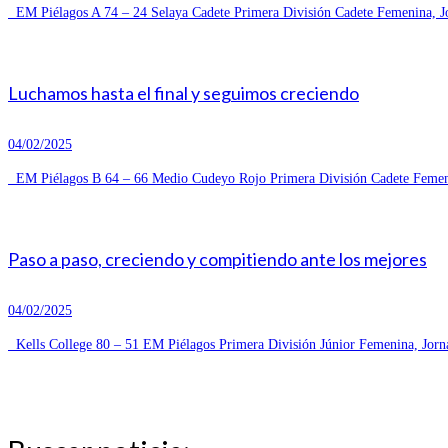
EM Piélagos A 74 – 24 Selaya Cadete Primera División Cadete Femenina, Jo
Luchamos hasta el final y seguimos creciendo
04/02/2025
EM Piélagos B 64 – 66 Medio Cudeyo Rojo Primera División Cadete Femeni
Paso a paso, creciendo y compitiendo ante los mejores
04/02/2025
Kells College 80 – 51 EM Piélagos Primera División Júnior Femenina, Jorn