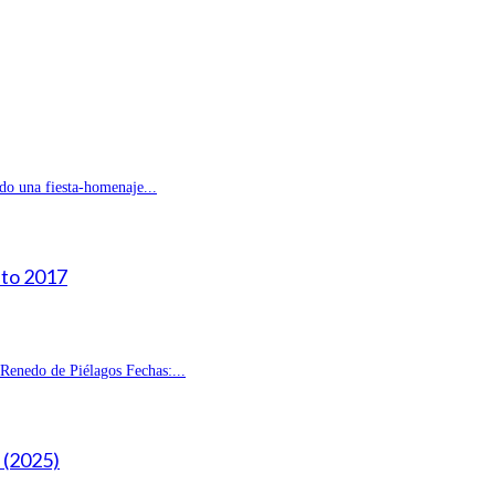
do una fiesta-homenaje...
sto 2017
enedo de Piélagos Fechas:...
(2025)