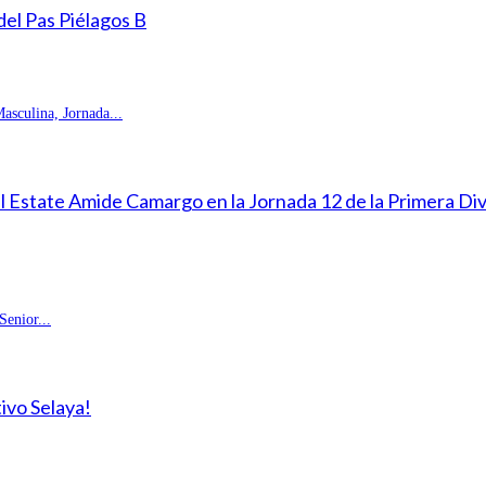
 del Pas Piélagos B
sculina, Jornada...
eal Estate Amide Camargo en la Jornada 12 de la Primera D
enior...
ivo Selaya!