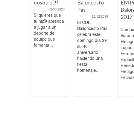
 los
nosotros!!
Baloncesto
EM Pi
ores
Pas
Balon
02/03/2020
Si quieres que
2017
04/02/2025
23/12/2019
tu hij@ aprenda
s College
El CDE
a jugar a un
 51 EM
Balioncesto Pas
Campu
deporte de
agos
celebra este
Veran
equipo que
era División
domingo día 29
Piélag
fomenta...
or
su 40
Lugar:
nina,
aniversario
Ferna
ada 15
haciendo una
Expósi
o...
fiesta-
Rened
homenaje...
Piélag
Fechas: