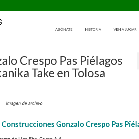
ABÓNATE
HISTORIA
VEN A JUGAR
alo Crespo Pas Piélagos
anika Take en Tolosa
Imagen de archivo
 Construcciones Gonzalo Crespo Pas Piél
cesto de Liga Eba, Grupo A-A