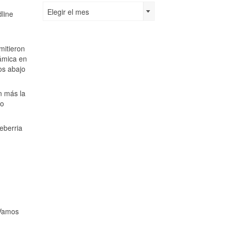
Por
Elegir el mes
line
fecha:
mitieron
námica en
os abajo
n más la
ro
eberria
¡Vamos