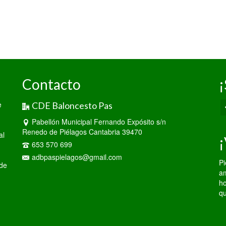
Contacto
¡
e
CDE Baloncesto Pas
Pabellón Municipal Fernando Expósito s/n
Renedo de Piélagos Cantabria 39470
al
¡
653 570 699
adbpaspielagos@gmail.com
Pi
 de
am
ho
qu