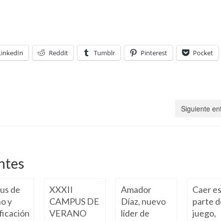
LinkedIn
Reddit
Tumblr
Pinterest
Pocket
Siguiente en
ntes
us de
XXXII
Amador
Caer e
o y
CAMPUS DE
Díaz, nuevo
parte d
ficación
VERANO
líder de
juego,