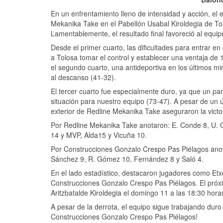
En un enfrentamiento lleno de intensidad y acción, el
Mekanika Take en el Pabellón Usabal Kiroldegia de To
Lamentablemente, el resultado final favoreció al equi
Desde el primer cuarto, las dificultades para entrar en 
a Tolosa tomar el control y establecer una ventaja de
el segundo cuarto, una antideportiva en los últimos 
al descanso (41-32).
El tercer cuarto fue especialmente duro, ya que un par
situación para nuestro equipo (73-47). A pesar de un úl
exterior de Redline Mekanika Take aseguraron la victo
Por Redline Mekanika Take anotaron: E. Conde 8, U. Con
14 y MVP, Alda15 y Vicuña 10.
Por Construcciones Gonzalo Crespo Pas Piélagos anot
Sánchez 9, R. Gómez 10, Fernández 8 y Saló 4.
En el lado estadístico, destacaron jugadores como Et
Construcciones Gonzalo Crespo Pas Piélagos. El próxi
Aritzbatalde Kiroldegia el domingo 11 a las 18:30 hora
A pesar de la derrota, el equipo sigue trabajando dur
Construcciones Gonzalo Crespo Pas Piélagos!