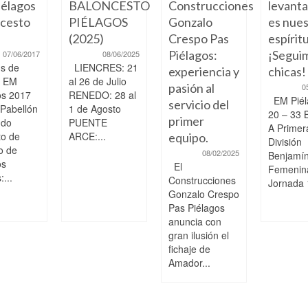
élagos
BALONCESTO
Construcciones
levant
cesto
PIÉLAGOS
Gonzalo
es nue
(2025)
Crespo Pas
espíritu
Piélagos:
¡Segui
07/06/2017
08/06/2025
s de
LIENCRES: 21
experiencia y
chicas!
o EM
al 26 de Julio
pasión al
0
os 2017
RENEDO: 28 al
EM Piél
servicio del
 Pabellón
1 de Agosto
20 – 33 
primer
ndo
PUENTE
A Primer
to de
ARCE:...
equipo.
División
o de
08/02/2025
Benjamí
os
El
Femenin
...
Construcciones
Jornada 
Gonzalo Crespo
Pas Piélagos
anuncia con
gran ilusión el
fichaje de
Amador...