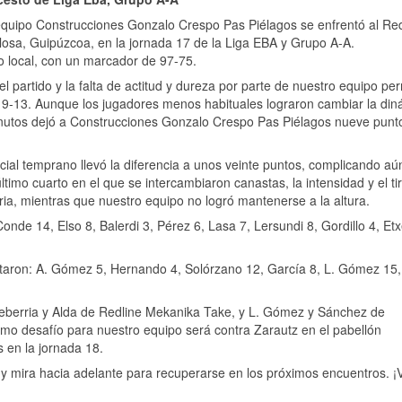
 equipo Construcciones Gonzalo Crespo Pas Piélagos se enfrentó al Red
losa, Guipúzcoa, en la jornada 17 de la Liga EBA y Grupo A-A.
po local, con un marcador de 97-75.
el partido y la falta de actitud y dureza por parte de nuestro equipo per
 19-13. Aunque los jugadores menos habituales lograron cambiar la di
minutos dejó a Construcciones Gonzalo Crespo Pas Piélagos nueve punt
cial temprano llevó la diferencia a unos veinte puntos, complicando aú
timo cuarto en el que se intercambiaron canastas, la intensidad y el ti
ria, mientras que nuestro equipo no logró mantenerse a la altura.
de 14, Elso 8, Balerdi 3, Pérez 6, Lasa 7, Lersundi 8, Gordillo 4, Etx
aron: A. Gómez 5, Hernando 4, Solórzano 12, García 8, L. Gómez 15,
xeberria y Alda de Redline Mekanika Take, y L. Gómez y Sánchez de
mo desafío para nuestro equipo será contra Zarautz en el pabellón
s en la jornada 18.
o y mira hacia adelante para recuperarse en los próximos encuentros. 