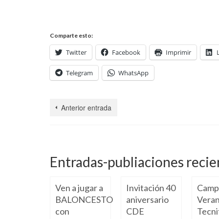
Comparte esto:
Twitter
Facebook
Imprimir
Telegram
WhatsApp
Anterior entrada
Entradas-publiaciones recie
 a paso,
Ven a jugar a
Invitación 40
Camp
ciendo y
BALONCESTO
aniversario
Veran
pitiendo
con
CDE
Tecni