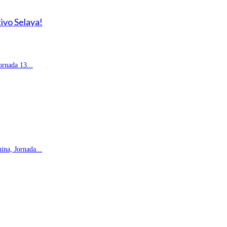
ivo Selaya!
rnada 13...
na, Jornada...