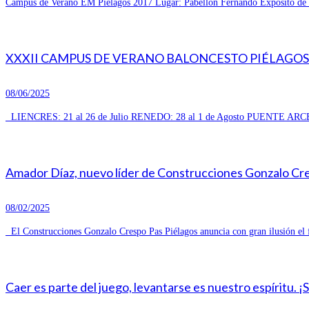
Campus de Verano EM Piélagos 2017 Lugar: Pabellón Fernando Expósito de R
XXXII CAMPUS DE VERANO BALONCESTO PIÉLAGOS 
08/06/2025
LIENCRES: 21 al 26 de Julio RENEDO: 28 al 1 de Agosto PUENTE ARCE
Amador Díaz, nuevo líder de Construcciones Gonzalo Cresp
08/02/2025
El Construcciones Gonzalo Crespo Pas Piélagos anuncia con gran ilusión el 
Caer es parte del juego, levantarse es nuestro espíritu. ¡