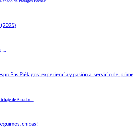
enedo de Piélagos Fechas:...
(2025)
:...
o Pas Piélagos: experiencia y pasión al servicio del prim
fichaje de Amador...
Seguimos, chicas!