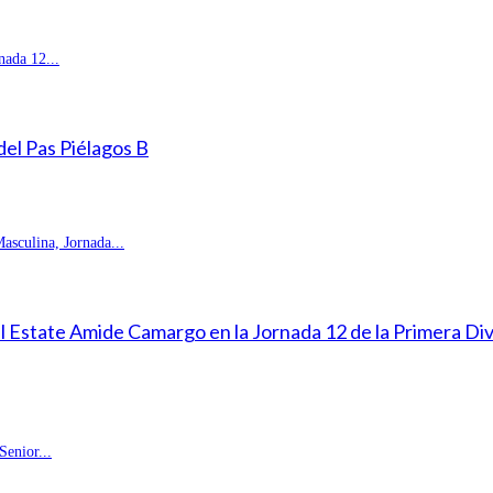
ada 12...
 del Pas Piélagos B
sculina, Jornada...
eal Estate Amide Camargo en la Jornada 12 de la Primera D
enior...