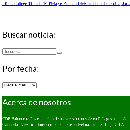
Kells College 80 – 51 EM Piélagos Primera División Júnior Femenina, Jorn
Buscar noticia:
Buscar
por:
Por fecha:
Por
fecha:
Acerca de nosotros
CDE Baloncesto Pas es un club de baloncesto con sede en Piélagos, fundado e
Cantabria. Nuestro primer equipo compite a nivel nacional en Liga E.B.A.