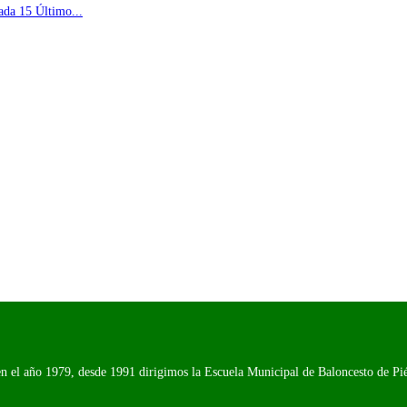
ada 15 Último...
n el año 1979, desde 1991 dirigimos la Escuela Municipal de Baloncesto de Piél