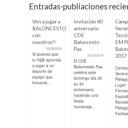
Entradas-publiaciones recie
Ven a jugar a
Invitación 40
Camp
BALONCESTO
aniversario
Veran
con
CDE
Tecni
nosotros!!
Baloncesto
EM Pi
Pas
Balon
02/03/2020
Si quieres que
2017
23/12/2019
 a paso,
tu hij@ aprenda
El CDE
ciendo y
a jugar a un
Balioncesto Pas
Campu
pitiendo
deporte de
celebra este
Veran
 los
equipo que
domingo día 29
Piélag
fomenta...
ores
su 40
Lugar:
aniversario
Ferna
04/02/2025
haciendo una
s College
Expósi
fiesta-
 51 EM
Rened
homenaje...
agos
Piélag
era División
Fechas:
or
nina,