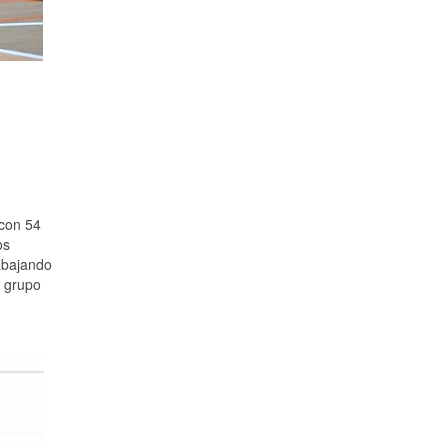
 con 54
os
abajando
n grupo