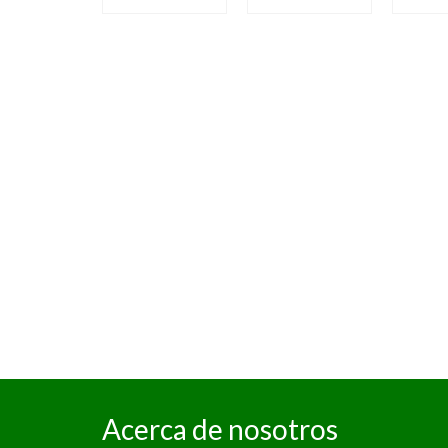
ada 15
o...
Acerca de nosotros