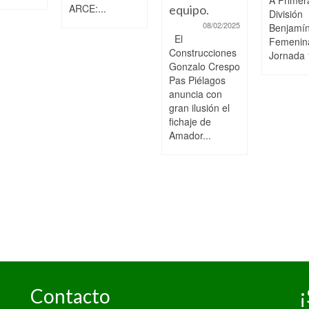
ARCE:...
equipo.
División
08/02/2025
Benjamí
El
Femenin
Construcciones
Jornada 
Gonzalo Crespo
Pas Piélagos
anuncia con
gran ilusión el
fichaje de
Amador...
Contacto
¡