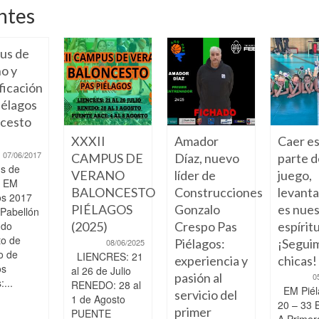
ntes
us de
o y
ficación
élagos
cesto
XXXII
Amador
Caer e
07/06/2017
CAMPUS DE
Díaz, nuevo
parte d
s de
VERANO
líder de
juego,
o EM
BALONCESTO
Construcciones
levant
os 2017
PIÉLAGOS
Gonzalo
es nue
 Pabellón
ndo
(2025)
Crespo Pas
espíritu
to de
Piélagos:
¡Segui
08/06/2025
o de
LIENCRES: 21
experiencia y
chicas!
os
al 26 de Julio
pasión al
0
...
RENEDO: 28 al
EM Piél
servicio del
1 de Agosto
20 – 33 
primer
PUENTE
A Primer