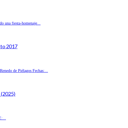
do una fiesta-homenaje...
sto 2017
enedo de Piélagos Fechas:...
(2025)
:...