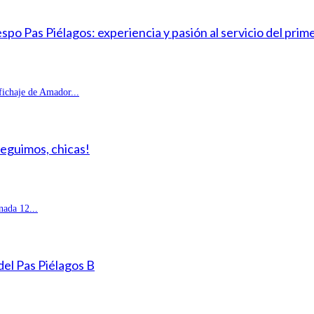
o Pas Piélagos: experiencia y pasión al servicio del prim
fichaje de Amador...
Seguimos, chicas!
ada 12...
 del Pas Piélagos B