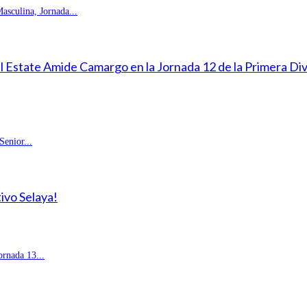
sculina, Jornada...
eal Estate Amide Camargo en la Jornada 12 de la Primera D
enior...
ivo Selaya!
rnada 13...