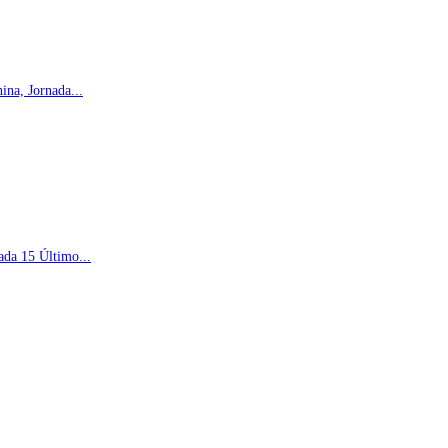
na, Jornada...
ada 15 Último...