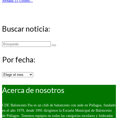
Jornada 15 Último...
Buscar noticia:
Buscar
por:
Por fecha:
Por
fecha:
Acerca de nosotros
CDE Baloncesto Pas es un club de baloncesto con sede en Piélagos, fundado
en el año 1979, desde 1991 dirigimos la Escuela Municipal de Baloncesto
de Piélagos. Tenemos equipos en todas las categorías escolares y federadas