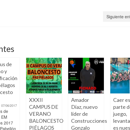
Siguiente en
ntes
us de
o y
ficación
élagos
cesto
XXXII
Amador
Caer e
07/06/2017
CAMPUS DE
Díaz, nuevo
parte d
s de
VERANO
líder de
juego,
o EM
BALONCESTO
Construcciones
levant
os 2017
PIÉLAGOS
Gonzalo
es nue
 Pabellón