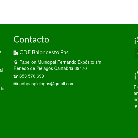
Contacto
¡
e
CDE Baloncesto Pas
Pabellón Municipal Fernando Expósito s/n
Renedo de Piélagos Cantabria 39470
al
¡
653 570 699
adbpaspielagos@gmail.com
Pi
 de
am
ho
qu