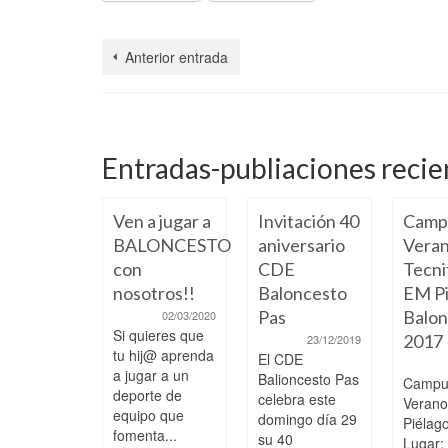
Anterior entrada
Entradas-publiaciones recie
Ven a jugar a
Invitación 40
Camp
BALONCESTO
aniversario
Veran
con
CDE
Tecni
nosotros!!
Baloncesto
EM Pi
Pas
Balon
02/03/2020
Si quieres que
2017
23/12/2019
 a paso,
tu hij@ aprenda
El CDE
ciendo y
a jugar a un
Balioncesto Pas
Campu
pitiendo
deporte de
celebra este
Veran
 los
equipo que
domingo día 29
Piélag
fomenta...
ores
su 40
Lugar: