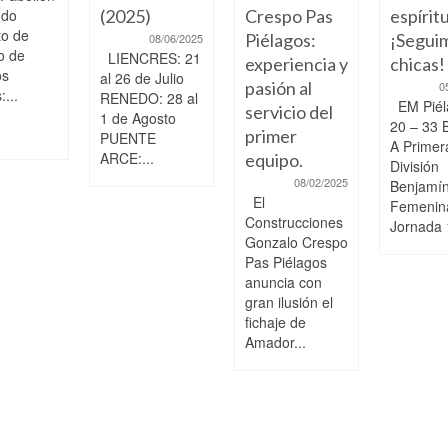
ndo
(2025)
Crespo Pas
espíritu
to de
Piélagos:
¡Segui
08/06/2025
o de
LIENCRES: 21
experiencia y
chicas!
os
al 26 de Julio
pasión al
0
...
RENEDO: 28 al
EM Piél
servicio del
1 de Agosto
20 – 33 
primer
PUENTE
A Primer
ARCE:...
equipo.
División
08/02/2025
Benjamí
El
Femenin
Construcciones
Jornada 
Gonzalo Crespo
Pas Piélagos
anuncia con
gran ilusión el
fichaje de
Amador...