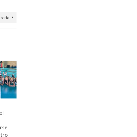
trada
s
Luchamos
Victoria
¡Gran
el
hasta el final
sólida para
esfuerzo
ante el líder:
Pas Piélagos
victoria 
arse
esfuerzo sin
A (77-57)
aprendiz
stro
fisuras del
ante Asica
ante un