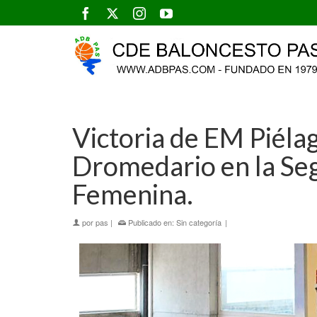
Victoria de EM Piéla
Dromedario en la Se
Femenina.
por
pas
|
Publicado en:
Sin categoría
|