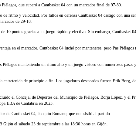
s Piélagos, que superó a Cantbasket 04 con un marcador final de 97-80.
 de ritmo y velocidad. Por fallos en defensa Cantbasket 04 castigó con una seri
 marcador de 29-18.
de 10 puntos gracias a un juego rápido y efectivo. Sin embargo, Cantbasket 04 l
 ventaja en el marcador. Cantbasket 04 luchó por mantenerse, pero Pas Piélagos 
s Piélagos manteniendo un ritmo alto y un juego vistoso con numerosos pases y a
 entretenida de principio a fin. Los jugadores destacados fueron Erik Borg, d
ncluido el Concejal de Deportes del Municipio de Piélagos, Borja López, y el P
Copa EBA de Cantabria en 2023.
dor de Cantbasket 04, Joaquín Romano, que no asistió al partido.
B Gijón el sábado 23 de septiembre a las 18:30 horas en Gijón.