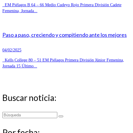
EM Piélagos B 64 – 66 Medio Cudeyo Rojo Primera División Cadete
Femenina, Jornada...
Paso a paso, creciendo y compitiendo ante los mejores
04/02/2025
Kells College 80 – 51 EM Piélagos Primera División Júnior Femenina,
Jornada 15 Último...
Buscar noticia:
Buscar
por:
Por fecha: