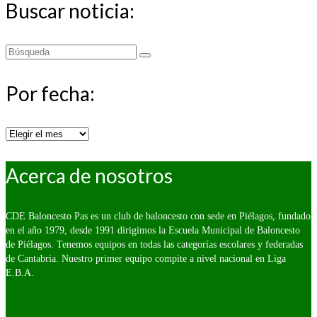
Buscar noticia:
Buscar
por:
Por fecha:
Por
fecha:
Acerca de nosotros
CDE Baloncesto Pas es un club de baloncesto con sede en Piélagos, fundado
en el año 1979, desde 1991 dirigimos la Escuela Municipal de Baloncesto
de Piélagos. Tenemos equipos en todas las categorías escolares y federadas
de Cantabria. Nuestro primer equipo compite a nivel nacional en Liga
E.B.A.