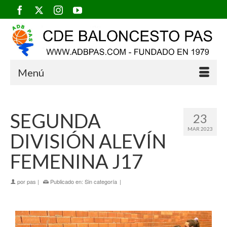
Menú
SEGUNDA
23
MAR 2023
DIVISIÓN ALEVÍN
FEMENINA J17
por
pas
|
Publicado en:
Sin categoría
|