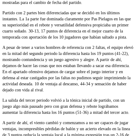
mostradas para el cambio de fecha del partido.
Partido con 2 partes bien diferenciadas que se decidió en los últimos
instantes. La 1a parte fue dominada claramente por Pas Pielagos en las que
su superioridad en el rebote y versatilidad defensiva propiciaba un primer
cuarto soñado. 30-13, 17 puntos de diferencia en el mejor cuarto de la
temporada con aportación de los 10 jugadores que habían saltado a pista.
A pesar de tener a varios hombres de referencia con 2 faltas, el equipo elevó
en la mitad del segundo periodo la diferencia hasta los 19 puntos (41-22),
mostrando contundencia y un juego agresivo y alegre. A partir de ahí,
dejamos de hacer las cosas que nos estaban llevando a sacar esa diferencia.
En el apartado ofensivo dejamos de cargar sobre el juego interior y en
defensa al estar castigados por las faltas no pudimos seguir imprimiendo la
actividad deseada. 10 de ventaja al descanso, 44-34 y sensación de haber
dejado con vida al rival.
La salida del tercer periodo volvió a la tónica inicial de partido, con un
juego algo más pausado pero con gran defensa y rebote lográbamos
aumentar la diferencia hasta los 16 puntos (51-36) a mitad del tercer acto.
A partir de ahí, el viento cambió y comenzamos a no ser capaces de jugar
ventajas, incompresibles pérdidas de balón y un acierto elevado en la linea
de 3 puntos reducía la ventaja local a la mínima expresión tras un 2-16 de