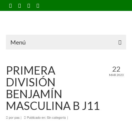
Menú
PRIMERA
22
MAR 2023
DIVISIÓN
BENJAMÍN
MASCULINA B J11
por
pas
|
Publicado en:
Sin categoría
|