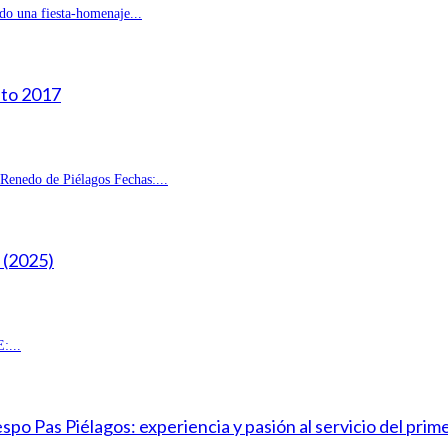
do una fiesta-homenaje...
sto 2017
enedo de Piélagos Fechas:...
(2025)
:...
o Pas Piélagos: experiencia y pasión al servicio del prim