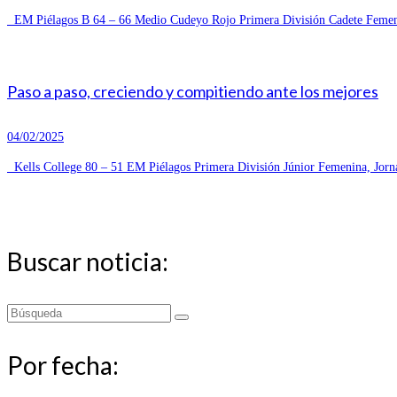
EM Piélagos B 64 – 66 Medio Cudeyo Rojo Primera División Cadete Femeni
Paso a paso, creciendo y compitiendo ante los mejores
04/02/2025
Kells College 80 – 51 EM Piélagos Primera División Júnior Femenina, Jorn
Buscar noticia:
Buscar
por:
Por fecha: