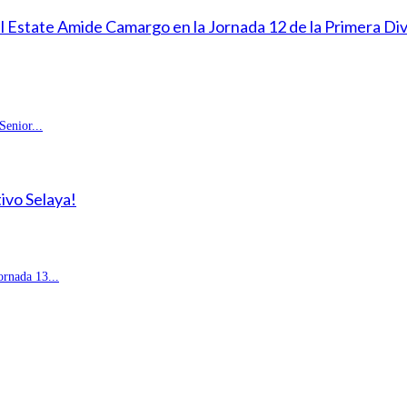
eal Estate Amide Camargo en la Jornada 12 de la Primera D
enior...
ivo Selaya!
rnada 13...