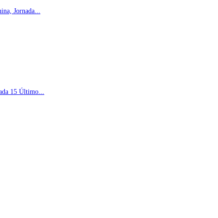
na, Jornada...
ada 15 Último...