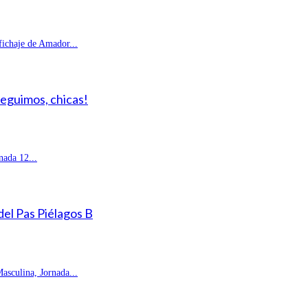
fichaje de Amador...
Seguimos, chicas!
ada 12...
 del Pas Piélagos B
sculina, Jornada...