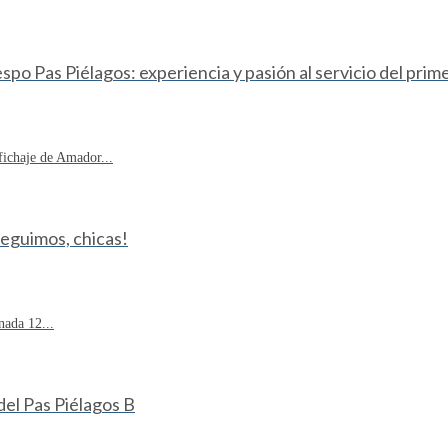
o Pas Piélagos: experiencia y pasión al servicio del prim
fichaje de Amador...
Seguimos, chicas!
ada 12...
 del Pas Piélagos B