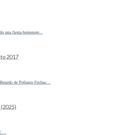
do una fiesta-homenaje...
sto 2017
enedo de Piélagos Fechas:...
(2025)
:...