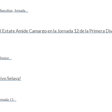
sculina, Jornada...
eal Estate Amide Camargo en la Jornada 12 de la Primera D
enior...
ivo Selaya!
rnada 13...