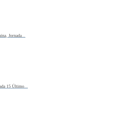
na, Jornada...
ada 15 Último...