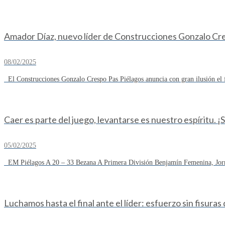
Amador Díaz, nuevo líder de Construcciones Gonzalo Cresp
08/02/2025
El Construcciones Gonzalo Crespo Pas Piélagos anuncia con gran ilusión el 
Caer es parte del juego, levantarse es nuestro espíritu. ¡
05/02/2025
EM Piélagos A 20 – 33 Bezana A Primera División Benjamín Femenina, Jorn
Luchamos hasta el final ante el líder: esfuerzo sin fisuras