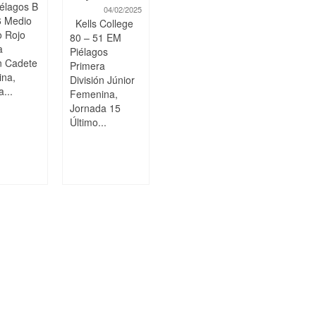
élagos B
04/02/2025
6 Medio
Kells College
 Rojo
80 – 51 EM
a
Piélagos
ón Cadete
Primera
na,
División Júnior
...
Femenina,
Jornada 15
Último...