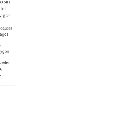
o sin
del
lagos
/02/2025
agos
4
r
aygon
Senior
a,
.