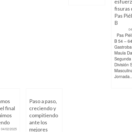
esfuerz
fisuras 
Pas Pié
B
04
Pas Piél
B 54 – 6
Gastroba
Maula D
Segunda
División 
Masculin
Jornada..
amos
Paso a paso,
el final
creciendo y
uimos
compitiendo
endo
ante los
mejores
04/02/2025