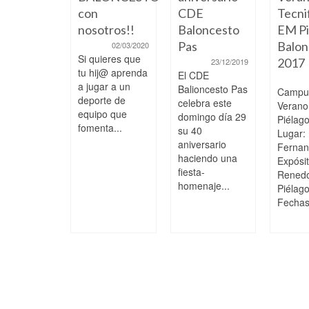
con
CDE
Tecni
nosotros!!
Baloncesto
EM Pi
Pas
Balon
02/03/2020
Si quieres que
2017
23/12/2019
tu hij@ aprenda
El CDE
a jugar a un
Balioncesto Pas
Campu
deporte de
celebra este
Veran
equipo que
domingo día 29
Piélag
fomenta...
su 40
Lugar:
aniversario
Ferna
haciendo una
Expósi
fiesta-
Rened
homenaje...
Piélag
Fechas: