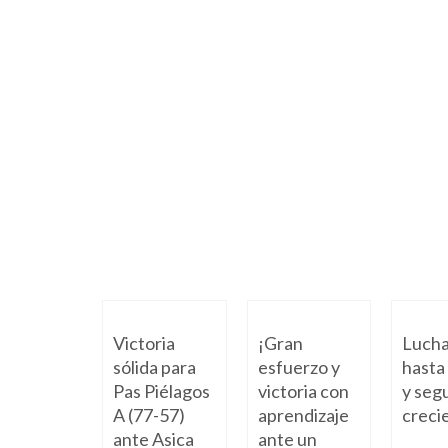
Victoria
¡Gran
Luch
sólida para
esfuerzo y
hasta 
Pas Piélagos
victoria con
y seg
A (77-57)
aprendizaje
creci
ante Asica
ante un