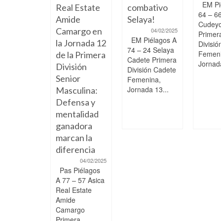
EM Pi
Real Estate
combativo
64 – 6
Amide
Selaya!
Cudeyo
Camargo en
04/02/2025
Primer
EM Piélagos A
la Jornada 12
Divisi
74 – 24 Selaya
Femeni
de la Primera
Cadete Primera
Jornada
División
División Cadete
Senior
Femenina,
Jornada 13...
Masculina:
Defensa y
mentalidad
ganadora
marcan la
diferencia
04/02/2025
Pas Piélagos
A 77 – 57 Asica
Real Estate
Amide
Camargo
Primera