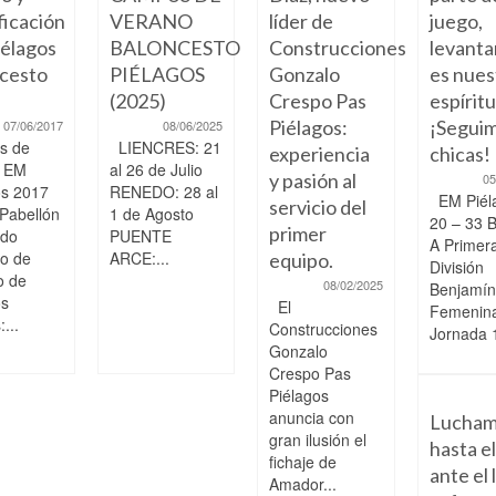
ficación
VERANO
líder de
juego,
élagos
BALONCESTO
Construcciones
levanta
cesto
PIÉLAGOS
Gonzalo
es nues
(2025)
Crespo Pas
espíritu
Piélagos:
¡Seguim
07/06/2017
08/06/2025
s de
LIENCRES: 21
experiencia
chicas!
o EM
al 26 de Julio
y pasión al
05
os 2017
RENEDO: 28 al
EM Piél
servicio del
 Pabellón
1 de Agosto
20 – 33 
primer
ndo
PUENTE
A Primer
to de
ARCE:...
equipo.
División
o de
08/02/2025
Benjamín
os
El
Femenin
...
Construcciones
Jornada 1
Gonzalo
Crespo Pas
Piélagos
anuncia con
Lucham
gran ilusión el
hasta el
fichaje de
ante el 
Amador...