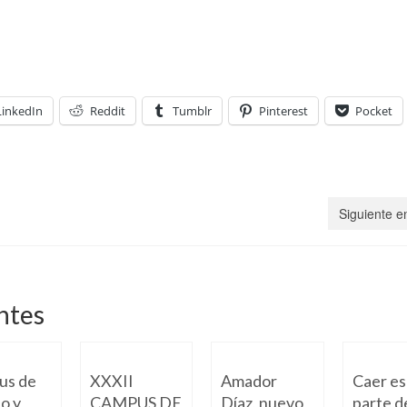
LinkedIn
Reddit
Tumblr
Pinterest
Pocket
Siguiente e
ntes
us de
XXXII
Amador
Caer es
o y
CAMPUS DE
Díaz, nuevo
parte d