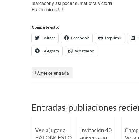
marcador y así poder sumar otra Victoria.
Bravo chicos !!!!
Comparte esto:
Twitter
Facebook
Imprimir
Telegram
WhatsApp
Anterior entrada
Entradas-publiaciones recie
Ven a jugar a
Invitación 40
Camp
BALONCESTO
aniversario
Veran