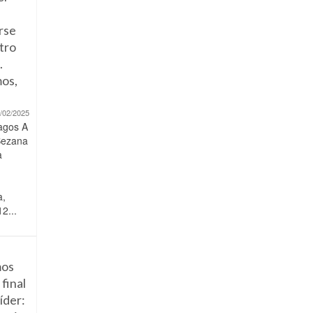
rse
tro
.
os,
/02/2025
agos A
Bezana
a
a,
2...
os
 final
líder: