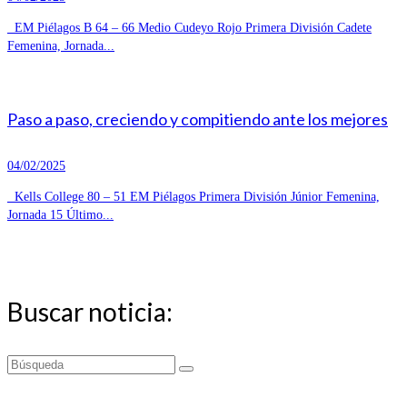
EM Piélagos B 64 – 66 Medio Cudeyo Rojo Primera División Cadete
Femenina, Jornada...
Paso a paso, creciendo y compitiendo ante los mejores
04/02/2025
Kells College 80 – 51 EM Piélagos Primera División Júnior Femenina,
Jornada 15 Último...
Buscar noticia:
Buscar
por: