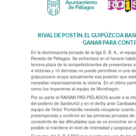
RIVAL DE POSTÍN, EL GUIPÚZCOA BAS
GANAR PARA CONTI
En la decimoquinta jornada de la liga E. B. A., el equi
Renedo de Piélagos. Se enfrentará en el horario ha
tercera plaza de la competiciónantes de presentarse a
4 victorias y 10 derrotas no puede permitirse ni una der
guipuzcoano ocupa actualmente esa posición que está
necesitan imperiosamente la victoria. En el último par
como fue imponerse al equipo de Mondragón.
Por su parte el RAISAN PAS-PIÉLAGOS acude a la cita t
del poderío de Sanbturtzi y en el derby ante Cantbaske
equipo de Víctor Pontanilla necesita recuperar cuanto 
pretemporada y confirmó en las primeras jornadas de 
consciente de las dificultades que se va encontrar en 
posible si mantiene el nivel de intensidad y juegoque po