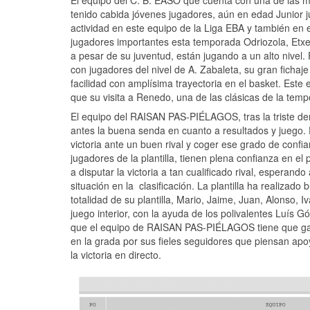
El equipo del C. B. EASO que cuenta con una de las me
tenido cabida jóvenes jugadores, aún en edad Junior 
actividad en este equipo de la Liga EBA y también en
jugadores importantes esta temporada Odriozola, Etxe
a pesar de su juventud, están jugando a un alto nivel
con jugadores del nivel de A. Zabaleta, su gran fich
facilidad con amplísima trayectoria en el basket. Este 
que su visita a Renedo, una de las clásicas de la tem
El equipo del RAISAN PAS-PIÉLAGOS, tras la triste d
antes la buena senda en cuanto a resultados y juego.
victoria ante un buen rival y coger ese grado de confi
jugadores de la plantilla, tienen plena confianza en el
a disputar la victoria a tan cualificado rival, esperando
situación en la clasificación. La plantilla ha realizad
totalidad de su plantilla, Mario, Jaime, Juan, Alonso,
juego interior, con la ayuda de los polivalentes Luís Gó
que el equipo de RAISAN PAS-PIÉLAGOS tiene que gan
en la grada por sus fieles seguidores que piensan ap
la victoria en directo.