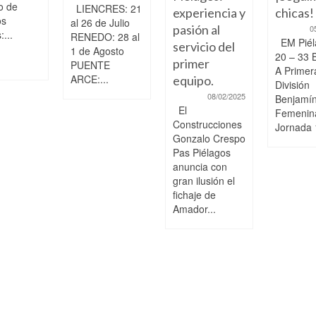
o de
LIENCRES: 21
experiencia y
chicas!
os
al 26 de Julio
pasión al
0
...
RENEDO: 28 al
EM Piél
servicio del
1 de Agosto
20 – 33 
primer
PUENTE
A Primer
ARCE:...
equipo.
División
08/02/2025
Benjamí
El
Femenin
Construcciones
Jornada 
Gonzalo Crespo
Pas Piélagos
anuncia con
gran ilusión el
fichaje de
Amador...