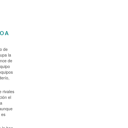
DO A
vo de
upa la
ance de
equipo
equipos
derío,
 rivales
ción el
la
 aunque
a es