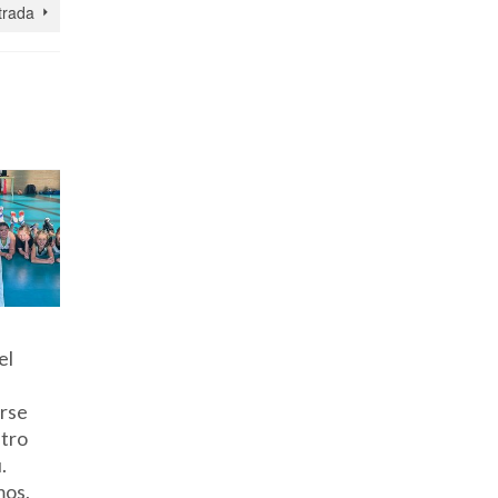
trada
s
Luchamos
Victoria
¡Gran
el
hasta el final
sólida para
esfuerzo
ante el líder:
Pas Piélagos
victoria 
arse
esfuerzo sin
A (77-57)
aprendiz
stro
fisuras del
ante Asica
ante un
.
Pas Piélagos
Real Estate
combati
mos,
B
Amide
Selaya!