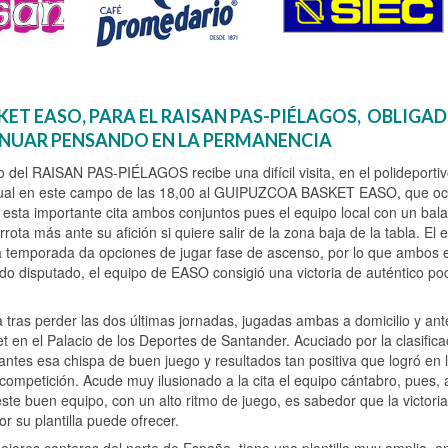
KET EASO, PARA EL RAISAN PAS-PIÉLAGOS, OBLIGA
NUAR PENSANDO EN LA PERMANENCIA
po del RAISAN PAS-PIÉLAGOS recibe una difícil visita, en el polideporti
bitual en este campo de las 18,00 al GUIPUZCOA BASKET EASO, que oc
 esta importante cita ambos conjuntos pues el equipo local con un bal
rota más ante su afición si quiere salir de la zona baja de la tabla. El 
 temporada da opciones de jugar fase de ascenso, por lo que ambos 
tido disputado, el equipo de EASO consigió una victoria de auténtico po
ras perder las dos últimas jornadas, jugadas ambas a domicilio y ante
t en el Palacio de los Deportes de Santander. Acuciado por la clasifica
antes esa chispa de buen juego y resultados tan positiva que logró en 
competición. Acude muy ilusionado a la cita el equipo cántabro, pues,
este buen equipo, con un alto ritmo de juego, es sabedor que la victori
r su plantilla puede ofrecer.