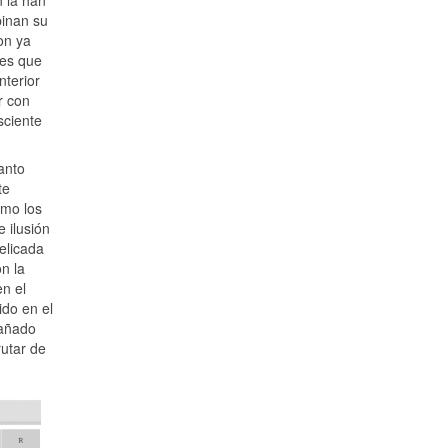
n la han
binan su
on ya
res que
nterior
r con
sciente
anto
te
omo los
e ilusión
delicada
n la
en el
ido en el
pañado
utar de