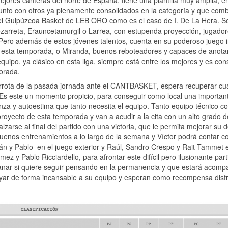
jores canteras del norte de España, tiene una plantilla muy amplia, e
junto con otros ya plenamente consolidados en la categoría y que com
 el Guipúzcoa Basket de LEB ORO como es el caso de I. De La Hera. S
zarreta, Erauncetamurgil o Larrea, con estupenda proyección, jugado
. Pero además de estos jóvenes talentos, cuenta en su poderoso juego i
aje esta temporada, o Miranda, buenos reboteadores y capaces de anota
equipo, ya clásico en esta liga, siempre está entre los mejores y es con
porada.
errota de la pasada jornada ante el CANTBASKET, espera recuperar cu
 Es este un momento propicio, para conseguir como local una importan
anza y autoestima que tanto necesita el equipo. Tanto equipo técnico c
 proyecto de esta temporada y van a acudir a la cita con un alto grado d
 alzarse al final del partido con una victoria, que le permita mejorar su 
o buenos entrenamientos a lo largo de la semana y Víctor podrá contar co
 Iván y Pablo en el juego exterior y Raúl, Sandro Crespo y Rait Tammet 
mez y Pablo Ricciardello, para afrontar este difícil pero ilusionante part
ar si quiere seguir pensando en la permanencia y que estará acom
oyar de forma incansable a su equipo y esperan como recompensa disfr