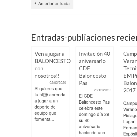
Anterior entrada
Entradas-publiaciones recie
Ven a jugar a
Invitación 40
Camp
BALONCESTO
aniversario
Veran
con
CDE
Tecni
nosotros!!
Baloncesto
EM Pi
Pas
Balon
02/03/2020
Si quieres que
2017
23/12/2019
 a paso,
tu hij@ aprenda
El CDE
ciendo y
a jugar a un
Balioncesto Pas
Campu
pitiendo
deporte de
celebra este
Veran
 los
equipo que
domingo día 29
Piélag
fomenta...
ores
su 40
Lugar:
aniversario
Ferna
04/02/2025
haciendo una
s College
Expósi