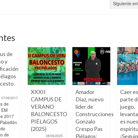
Siguiente en
ntes
us de
o y
ficación
élagos
cesto
XXXII
Amador
Caer e
07/06/2017
CAMPUS DE
Díaz, nuevo
parte d
s de
VERANO
líder de
juego,
o EM
BALONCESTO
Construcciones
levant
os 2017
PIÉLAGOS
Gonzalo
es nue
 Pabellón
ndo
(2025)
Crespo Pas
espíritu
to de
Piélagos:
¡Segui
08/06/2025