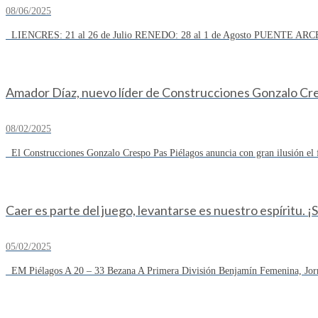
08/06/2025
LIENCRES: 21 al 26 de Julio RENEDO: 28 al 1 de Agosto PUENTE ARCE
Amador Díaz, nuevo líder de Construcciones Gonzalo Cresp
08/02/2025
El Construcciones Gonzalo Crespo Pas Piélagos anuncia con gran ilusión el 
Caer es parte del juego, levantarse es nuestro espíritu. ¡
05/02/2025
EM Piélagos A 20 – 33 Bezana A Primera División Benjamín Femenina, Jorn