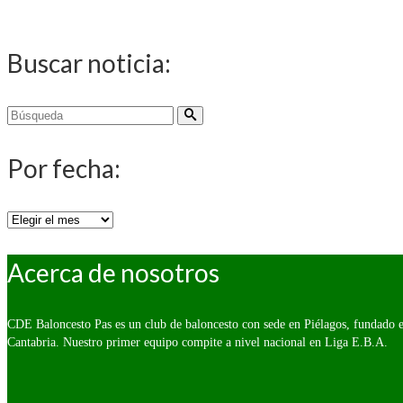
Buscar noticia:
Buscar
por:
Por fecha:
Por
fecha:
Acerca de nosotros
CDE Baloncesto Pas es un club de baloncesto con sede en Piélagos, fundado e
Cantabria. Nuestro primer equipo compite a nivel nacional en Liga E.B.A.