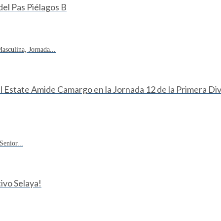
 del Pas Piélagos B
sculina, Jornada...
eal Estate Amide Camargo en la Jornada 12 de la Primera D
enior...
ivo Selaya!