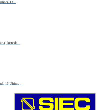
rnada 13...
na, Jornada...
ada 15 Último...