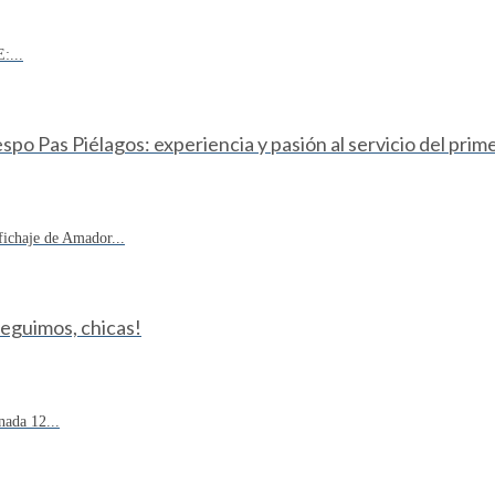
:...
o Pas Piélagos: experiencia y pasión al servicio del prim
fichaje de Amador...
Seguimos, chicas!
ada 12...