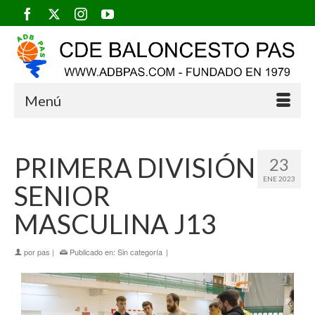
Menú
PRIMERA DIVISIÓN
23
ENE 2023
SENIOR
MASCULINA J13
por
pas
|
Publicado en:
Sin categoría
|