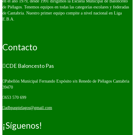
en el año 1979, desde 1991 dirigimos la Escuela Municipal de Baloncesto
de Piélagos. Tenemos equipos en todas las categorías escolares y federadas
de Cantabria. Nuestro primer equipo compite a nivel nacional en Liga
E.B.A.
Contacto
CDE Baloncesto Pas
Pabellón Municipal Fernando Expósito s/n
Renedo de Piélagos Cantabria
39470
653 570 699
adbpaspielagos@gmail.com
¡Síguenos!