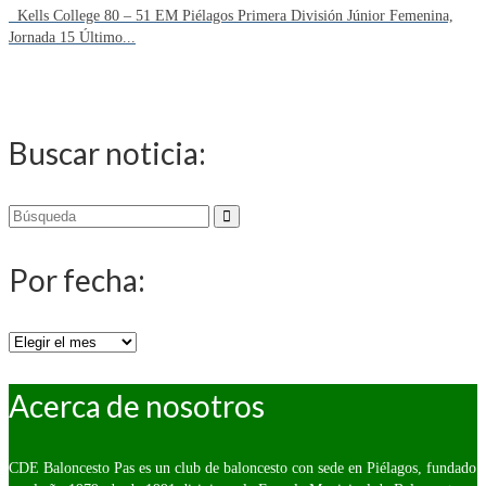
Kells College 80 – 51 EM Piélagos Primera División Júnior Femenina,
Jornada 15 Último...
Buscar noticia:
Buscar
por:
Por fecha:
Por
fecha:
Acerca de nosotros
CDE Baloncesto Pas es un club de baloncesto con sede en Piélagos, fundado