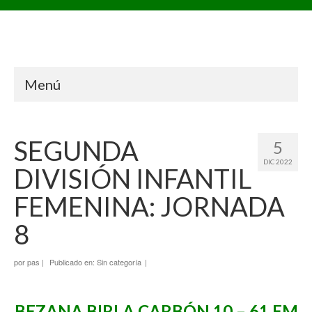
Menú
SEGUNDA
5
DIC 2022
DIVISIÓN INFANTIL
FEMENINA: JORNADA
8
por
pas
|
Publicado en:
Sin categoría
|
BEZANA BIRLA CARBÓN 10 – 61 EM