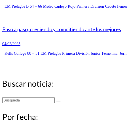
EM Piélagos B 64 – 66 Medio Cudeyo Rojo Primera División Cadete Femeni
Paso a paso, creciendo y compitiendo ante los mejores
04/02/2025
Kells College 80 – 51 EM Piélagos Primera División Júnior Femenina, Jorn
Buscar noticia:
Buscar
por:
Por fecha: