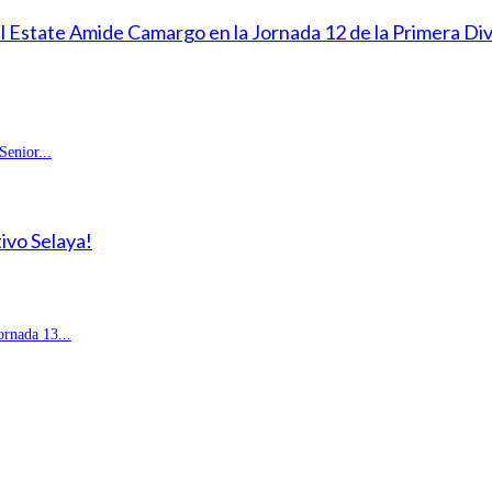
eal Estate Amide Camargo en la Jornada 12 de la Primera D
enior...
ivo Selaya!
rnada 13...