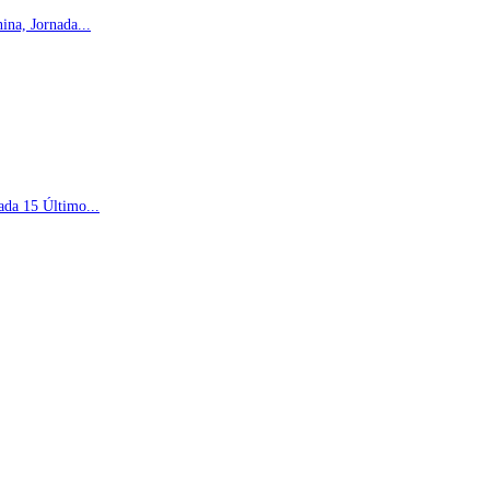
na, Jornada...
ada 15 Último...