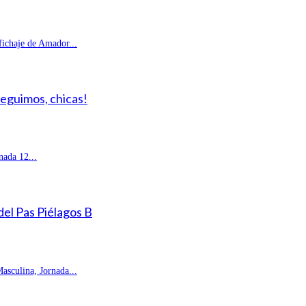
fichaje de Amador...
Seguimos, chicas!
ada 12...
 del Pas Piélagos B
sculina, Jornada...