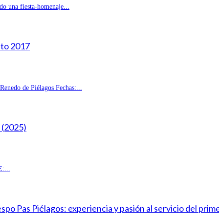
do una fiesta-homenaje...
sto 2017
enedo de Piélagos Fechas:...
(2025)
:...
o Pas Piélagos: experiencia y pasión al servicio del prim