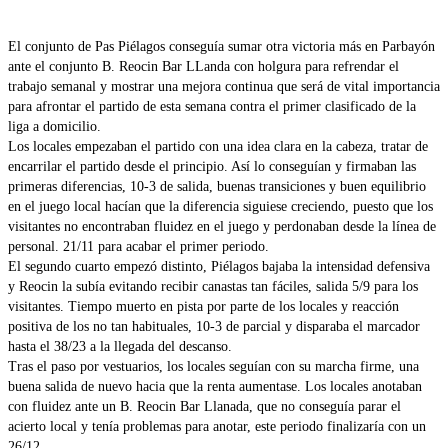
El conjunto de Pas Piélagos conseguía sumar otra victoria más en Parbayón
ante el conjunto B. Reocin Bar LLanda con holgura para refrendar el
trabajo semanal y mostrar una mejora continua que será de vital importancia
para afrontar el partido de esta semana contra el primer clasificado de la
liga a domicilio.
Los locales empezaban el partido con una idea clara en la cabeza, tratar de
encarrilar el partido desde el principio. Así lo conseguían y firmaban las
primeras diferencias, 10-3 de salida, buenas transiciones y buen equilibrio
en el juego local hacían que la diferencia siguiese creciendo, puesto que los
visitantes no encontraban fluidez en el juego y perdonaban desde la línea de
personal. 21/11 para acabar el primer periodo.
El segundo cuarto empezó distinto, Piélagos bajaba la intensidad defensiva
y Reocin la subía evitando recibir canastas tan fáciles, salida 5/9 para los
visitantes. Tiempo muerto en pista por parte de los locales y reacción
positiva de los no tan habituales, 10-3 de parcial y disparaba el marcador
hasta el 38/23 a la llegada del descanso.
Tras el paso por vestuarios, los locales seguían con su marcha firme, una
buena salida de nuevo hacia que la renta aumentase. Los locales anotaban
con fluidez ante un B. Reocin Bar Llanada, que no conseguía parar el
acierto local y tenía problemas para anotar, este periodo finalizaría con un
26/12.