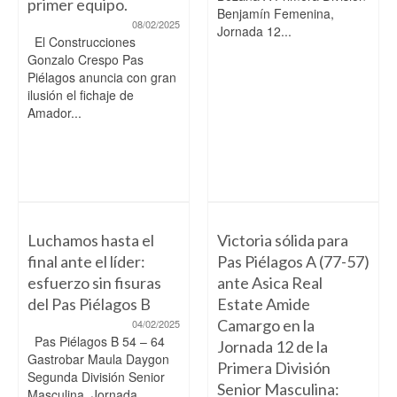
primer equipo.
Benjamín Femenina,
08/02/2025
Jornada 12...
El Construcciones
Gonzalo Crespo Pas
Piélagos anuncia con gran
ilusión el fichaje de
Amador...
Luchamos hasta el
Victoria sólida para
final ante el líder:
Pas Piélagos A (77-57)
esfuerzo sin fisuras
ante Asica Real
del Pas Piélagos B
Estate Amide
Camargo en la
04/02/2025
Pas Piélagos B 54 – 64
Jornada 12 de la
Gastrobar Maula Daygon
Primera División
Segunda División Senior
Senior Masculina:
Masculina, Jornada...