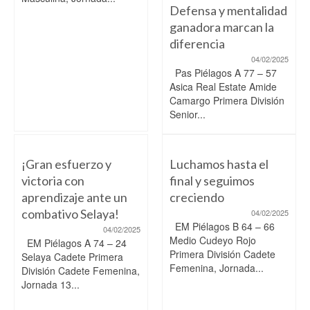
Defensa y mentalidad
ganadora marcan la
diferencia
04/02/2025
Pas Piélagos A 77 – 57
Asica Real Estate Amide
Camargo Primera División
Senior...
¡Gran esfuerzo y
Luchamos hasta el
victoria con
final y seguimos
aprendizaje ante un
creciendo
combativo Selaya!
04/02/2025
EM Piélagos B 64 – 66
04/02/2025
Medio Cudeyo Rojo
EM Piélagos A 74 – 24
Primera División Cadete
Selaya Cadete Primera
Femenina, Jornada...
División Cadete Femenina,
Jornada 13...