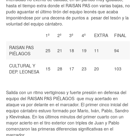
hasta el tiempo extra donde el RAISAN PAS con varias bajas, no
pudo aguantar el último tirón del equipo leonés que acaba
imponiéndose por una decena de puntos a pesar del tesón y la
voluntad del equipo cántabro.
1º
2º
3º
4º
EXTRA
FINAL
RAISAN PAS
25
21
18
19
11
94
PIÉLAGOS
CULTURAL Y
15
28
17
23
20
103
DEP. LEONESA
Salida con un ritmo vertiginoso y fuerte presión en defensa del
equipo del RAISAN PAS PIÉLAGOS que muy acertado en
ataque va por delante en el marcador. El primer cinco inicial del
equipo cántabro estuvo formado por Mario, Iván, Pablo, Sandro
y Klevinskas. En los últimos minutos del primer cuarto con un
mayor acierto en el tiro exterior con triples de Juan y Pablo
comenzaron las primeras diferencias significativas en el
marcador.