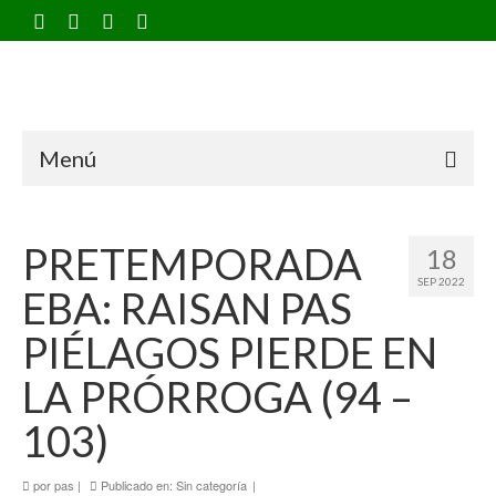
Menú
PRETEMPORADA
18
SEP 2022
EBA: RAISAN PAS
PIÉLAGOS PIERDE EN
LA PRÓRROGA (94 –
103)
por
pas
|
Publicado en:
Sin categoría
|